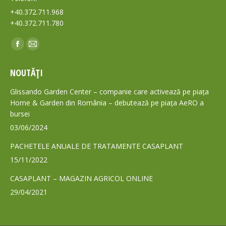
+40.372.711.968
+40.372.711.780
Find us on:
Facebook
Mail
page
page
NOUTĂȚI
opens
opens
in
in
Glissando Garden Center – companie care activează pe piața
new
new
Home & Garden din România – debutează pe piața AeRO a
bursei
window
window
03/06/2024
PACHETELE ANUALE DE TRATAMENTE CASAPLANT
15/11/2022
CASAPLANT – MAGAZIN AGRICOL ONLINE
29/04/2021