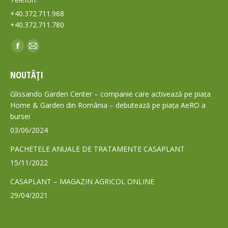
+40.372.711.968
+40.372.711.780
Find us on:
Facebook
Mail
page
page
NOUTĂȚI
opens
opens
in
in
Glissando Garden Center – companie care activează pe piața
new
new
Home & Garden din România – debutează pe piața AeRO a
bursei
window
window
03/06/2024
PACHETELE ANUALE DE TRATAMENTE CASAPLANT
15/11/2022
CASAPLANT – MAGAZIN AGRICOL ONLINE
29/04/2021