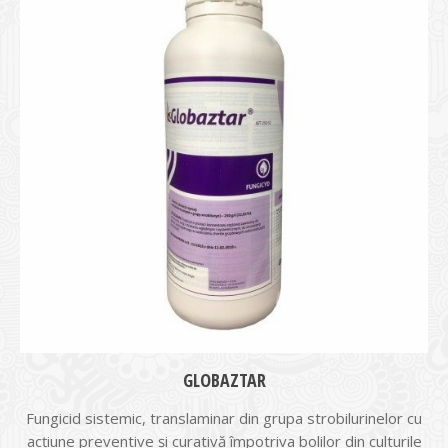
GLOBAZTAR
Fungicid sistemic, translaminar din grupa strobilurinelor cu
acţiune preventive şi curativă împotriva bolilor din culturile