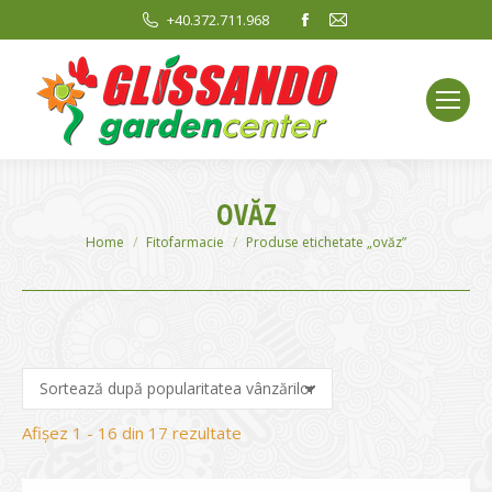
Facebook
Mail
+40.372.711.968
page
page
opens
opens
in
in
new
new
window
window
OVĂZ
You are here:
Home
Fitofarmacie
Produse etichetate „ovăz”
Sortat
Afișez 1 - 16 din 17 rezultate
după
evaluarea