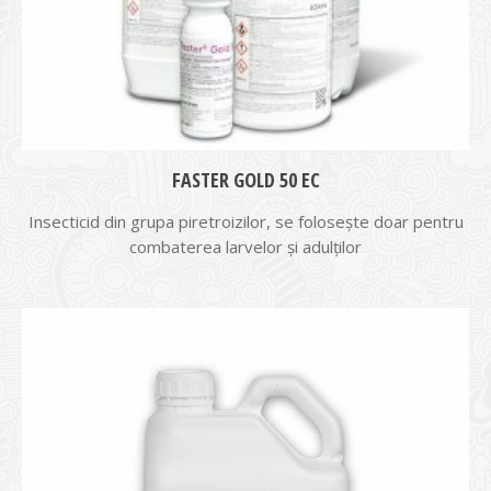
FASTER GOLD 50 EC
Insecticid din grupa piretroizilor, se foloseşte doar pentru
combaterea larvelor şi adulţilor