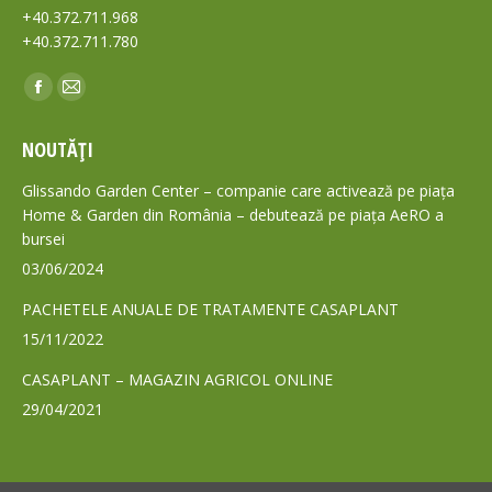
+40.372.711.968
+40.372.711.780
Find us on:
Facebook
Mail
page
page
NOUTĂȚI
opens
opens
in
in
Glissando Garden Center – companie care activează pe piața
new
new
Home & Garden din România – debutează pe piața AeRO a
bursei
window
window
03/06/2024
PACHETELE ANUALE DE TRATAMENTE CASAPLANT
15/11/2022
CASAPLANT – MAGAZIN AGRICOL ONLINE
29/04/2021