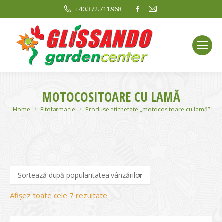
Facebook
Mail
+40.372.711.968
page
page
opens
opens
in
in
new
new
window
window
MOTOCOSITOARE CU LAMĂ
You are here:
Home
Fitofarmacie
Produse etichetate „motocositoare cu lamă”
Sortat
Afișez toate cele 7 rezultate
după
evaluarea