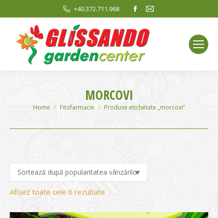
Facebook
Mail
+40.372.711.968
page
page
opens
opens
in
in
new
new
window
window
MORCOVI
You are here:
Home
Fitofarmacie
Produse etichetate „morcovi”
Sortat
Afișez toate cele 6 rezultate
după
evaluarea