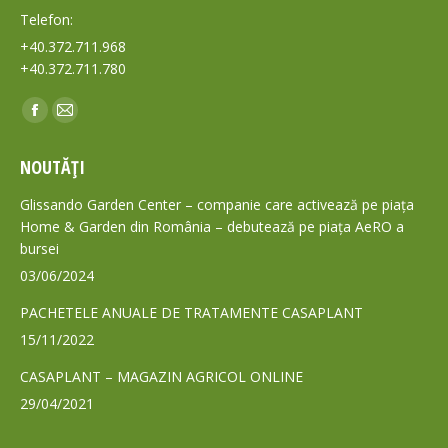
Telefon:
+40.372.711.968
+40.372.711.780
Find us on:
Facebook
Mail
page
page
NOUTĂȚI
opens
opens
in
in
Glissando Garden Center – companie care activează pe piața
new
new
Home & Garden din România – debutează pe piața AeRO a
bursei
window
window
03/06/2024
PACHETELE ANUALE DE TRATAMENTE CASAPLANT
15/11/2022
CASAPLANT – MAGAZIN AGRICOL ONLINE
29/04/2021