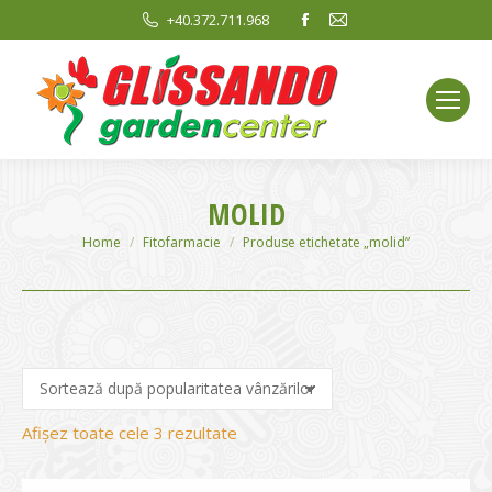
Facebook
Mail
+40.372.711.968
page
page
opens
opens
in
in
new
new
window
window
MOLID
You are here:
Home
Fitofarmacie
Produse etichetate „molid”
Sortat
Afișez toate cele 3 rezultate
după
evaluarea