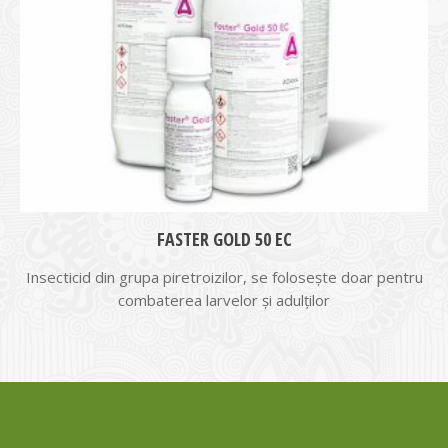
FASTER GOLD 50 EC
Insecticid din grupa piretroizilor, se foloseşte doar pentru
combaterea larvelor şi adulţilor