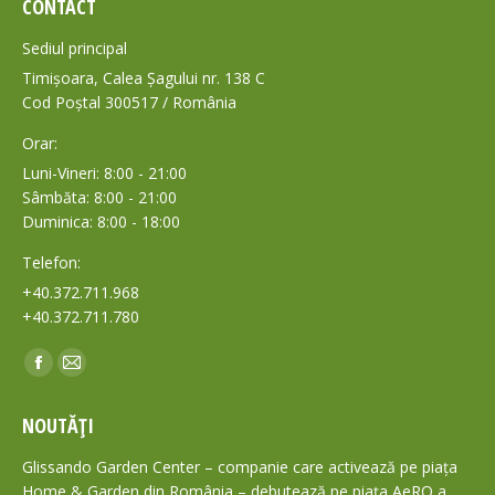
CONTACT
Sediul principal
Timișoara, Calea Șagului nr. 138 C
Cod Poștal 300517 / România
Orar:
Luni-Vineri: 8:00 - 21:00
Sâmbăta: 8:00 - 21:00
Duminica: 8:00 - 18:00
Telefon:
+40.372.711.968
+40.372.711.780
Find us on:
Facebook
Mail
page
page
NOUTĂȚI
opens
opens
in
in
Glissando Garden Center – companie care activează pe piața
new
new
Home & Garden din România – debutează pe piața AeRO a