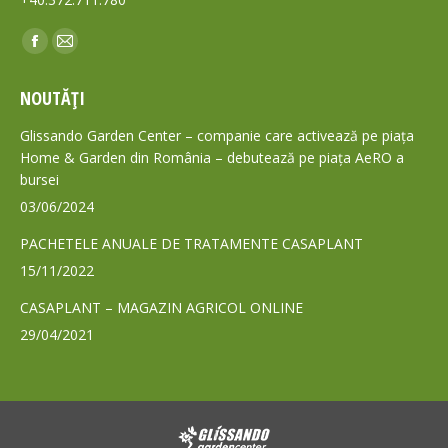
Find us on:
Facebook
Mail
page
page
NOUTĂȚI
opens
opens
in
in
Glissando Garden Center – companie care activează pe piața
new
new
Home & Garden din România – debutează pe piața AeRO a
bursei
window
window
03/06/2024
PACHETELE ANUALE DE TRATAMENTE CASAPLANT
15/11/2022
CASAPLANT – MAGAZIN AGRICOL ONLINE
29/04/2021