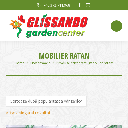
Facebook
Mail
+40.372.711.968
page
page
opens
opens
in
in
new
new
window
window
MOBILIER RATAN
You are here:
Home
Fitofarmacie
Produse etichetate „mobilier ratan”
Afișez singurul rezultat