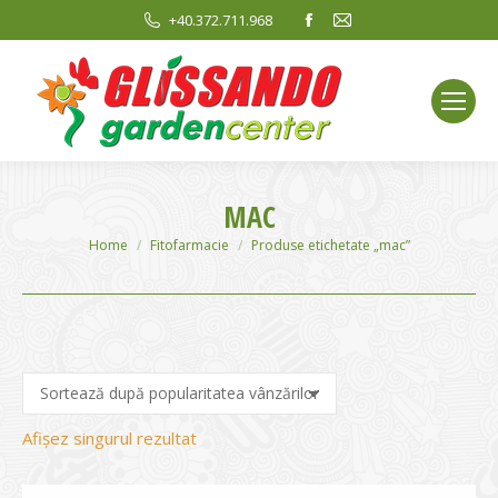
Facebook
Mail
+40.372.711.968
page
page
opens
opens
in
in
new
new
window
window
MAC
You are here:
Home
Fitofarmacie
Produse etichetate „mac”
Afișez singurul rezultat