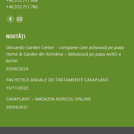
+40.372.711.968
+40.372.711.780
Find us on:
Facebook
Mail
page
page
NOUTĂȚI
opens
opens
in
in
Glissando Garden Center – companie care activează pe piața
new
new
Home & Garden din România – debutează pe piața AeRO a
bursei
window
window
03/06/2024
PACHETELE ANUALE DE TRATAMENTE CASAPLANT
15/11/2022
CASAPLANT – MAGAZIN AGRICOL ONLINE
29/04/2021