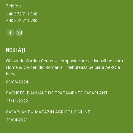
Telefon:
+40.372.711.968
+40.372.711.780
Find us on:
Facebook
Mail
page
page
NOUTĂȚI
opens
opens
in
in
Glissando Garden Center – companie care activează pe piața
new
new
Home & Garden din România – debutează pe piața AeRO a
bursei
window
window
03/06/2024
PACHETELE ANUALE DE TRATAMENTE CASAPLANT
15/11/2022
CASAPLANT – MAGAZIN AGRICOL ONLINE
29/04/2021