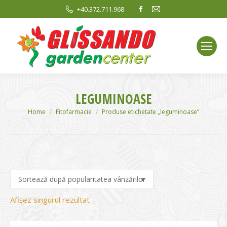
Facebook
Mail
+40.372.711.968
page
page
opens
opens
in
in
new
new
window
window
LEGUMINOASE
You are here:
Home
Fitofarmacie
Produse etichetate „leguminoase”
Afișez singurul rezultat