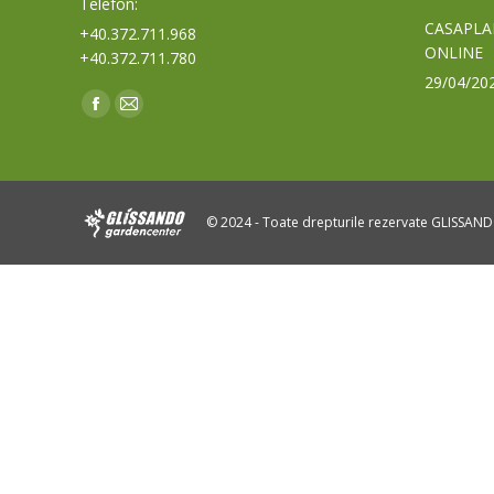
Telefon:
CASAPLA
+40.372.711.968
ONLINE
+40.372.711.780
29/04/20
Find us on:
Facebook
Mail
page
page
opens
opens
in
in
© 2024 - Toate drepturile rezervate GLISSAN
new
new
window
window