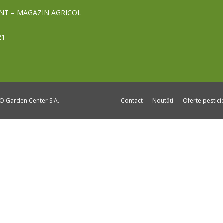
NT – MAGAZIN AGRICOL
21
DO Garden Center S.A.
Contact
Noutăți
Oferte pestic