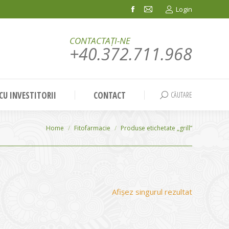
Login
Facebook
Mail
page
page
CONTACTAȚI-NE
opens
opens
+40.372.711.968
in
in
new
new
window
window
 CU INVESTITORII
CONTACT
CĂUTARE
Search:
You are here:
Home
Fitofarmacie
Produse etichetate „grill”
Afișez singurul rezultat