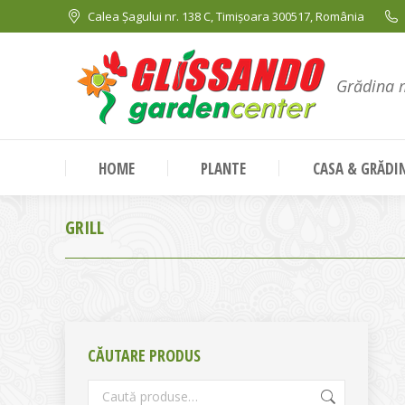
Calea Șagului nr. 138 C, Timișoara 300517, România
Grădina 
HOME
PLANTE
CASA & GRĂDI
GRILL
CĂUTARE PRODUS