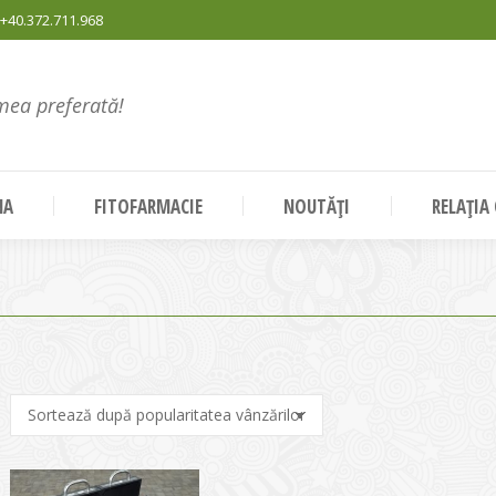
+40.372.711.968
mea preferată!
NA
FITOFARMACIE
NOUTĂȚI
RELAȚIA