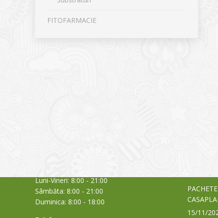
FITOFARMACIE
CONTACT
NOUTĂȚ
Sediul principal
Glissand
care acti
Timișoara, Calea Șagului nr. 138 C
din Româ
Cod Poștal 300517 / România
a bursei
Orar:
03/06/20
Luni-Vineri: 8:00 - 21:00
PACHETE
Sâmbăta: 8:00 - 21:00
CASAPLA
Duminica: 8:00 - 18:00
15/11/20