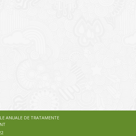
I
o Garden Center – companie
vează pe piața Home & Garden
nia – debutează pe piața AeRO
24
LE ANUALE DE TRATAMENTE
NT
22