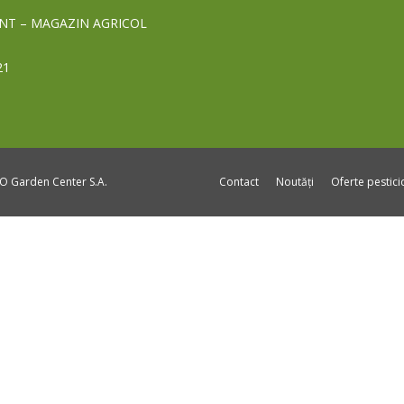
NT – MAGAZIN AGRICOL
21
DO Garden Center S.A.
Contact
Noutăți
Oferte pestic