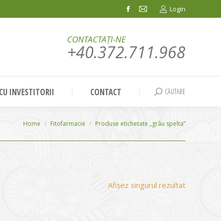
Login
Facebook
Mail
page
page
CONTACTAȚI-NE
opens
opens
+40.372.711.968
in
in
new
new
window
window
 CU INVESTITORII
CONTACT
CĂUTARE
Search:
You are here:
Home
Fitofarmacie
Produse etichetate „grâu spelta”
Afișez singurul rezultat