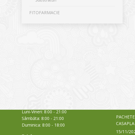
FITOFARMACIE
CONTACT
NOUTĂȚ
Sediul principal
Glissand
care acti
Timișoara, Calea Șagului nr. 138 C
din Româ
Cod Poștal 300517 / România
a bursei
Orar:
03/06/20
Luni-Vineri: 8:00 - 21:00
PACHETE
Sâmbăta: 8:00 - 21:00
CASAPLA
Duminica: 8:00 - 18:00
15/11/20