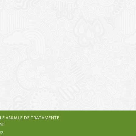
I
o Garden Center – companie
vează pe piața Home & Garden
nia – debutează pe piața AeRO
24
LE ANUALE DE TRATAMENTE
NT
22