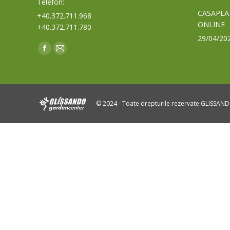
Telefon:
CASAPLA
+40.372.711.968
ONLINE
+40.372.711.780
29/04/20
Find us on:
Facebook
Mail
page
page
opens
opens
in
in
© 2024 - Toate drepturile rezervate GLISSAN
new
new
window
window