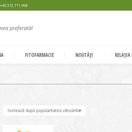
+40.372.711.968
mea preferată!
NA
FITOFARMACIE
NOUTĂȚI
RELAȚIA