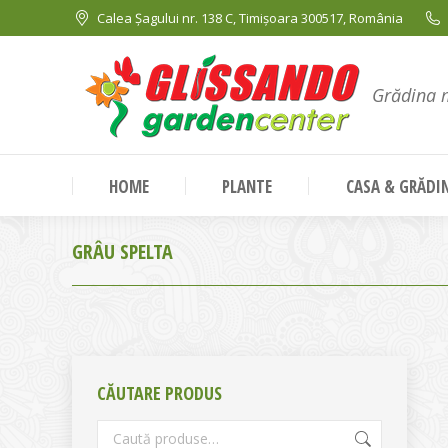
Calea Șagului nr. 138 C, Timișoara 300517, România
Grădina 
HOME
PLANTE
CASA & GRĂDI
GRÂU SPELTA
CĂUTARE PRODUS