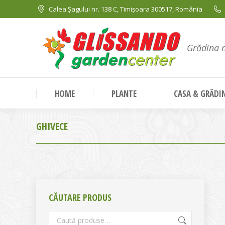
Calea Șagului nr. 138 C, Timișoara 300517, România
Grădina 
HOME
PLANTE
CASA & GRĂDI
GHIVECE
CĂUTARE PRODUS