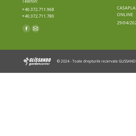
Telefon:
CASAPLA
+40.372.711.968
ONLINE
+40.372.711.780
29/04/20
Find us on:
Facebook
Mail
page
page
opens
opens
in
in
© 2024 - Toate drepturile rezervate GLISSAN
new
new
window
window