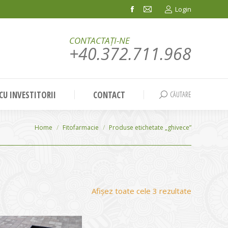
Login
Facebook
Mail
page
page
CONTACTAȚI-NE
opens
opens
+40.372.711.968
in
in
new
new
window
window
 CU INVESTITORII
CONTACT
CĂUTARE
Search:
You are here:
Home
Fitofarmacie
Produse etichetate „ghivece”
Sortat
Afișez toate cele 3 rezultate
după
evaluarea
medie