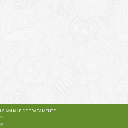
I
o Garden Center – companie
vează pe piața Home & Garden
nia – debutează pe piața AeRO
24
LE ANUALE DE TRATAMENTE
NT
22