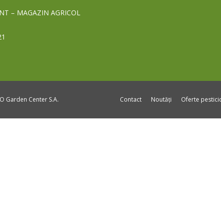
NT – MAGAZIN AGRICOL
21
DO Garden Center S.A.
Contact
Noutăți
Oferte pestic