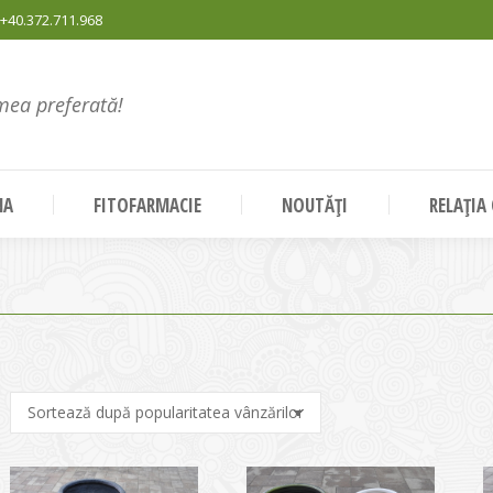
+40.372.711.968
mea preferată!
NA
FITOFARMACIE
NOUTĂȚI
RELAȚIA