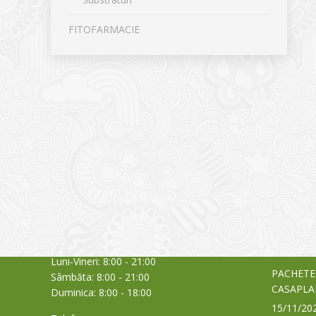
FITOFARMACIE
CONTACT
NOUTĂȚ
Sediul principal
Glissand
care acti
Timișoara, Calea Șagului nr. 138 C
din Româ
Cod Poștal 300517 / România
a bursei
Orar:
03/06/20
Luni-Vineri: 8:00 - 21:00
PACHETE
Sâmbăta: 8:00 - 21:00
CASAPLA
Duminica: 8:00 - 18:00
15/11/20