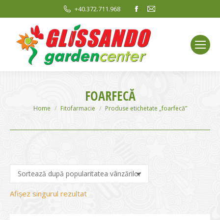
Facebook
Mail
+40.372.711.968
page
page
opens
opens
in
in
new
new
window
window
FOARFECĂ
You are here:
Home
Fitofarmacie
Produse etichetate „foarfecă”
Afișez singurul rezultat