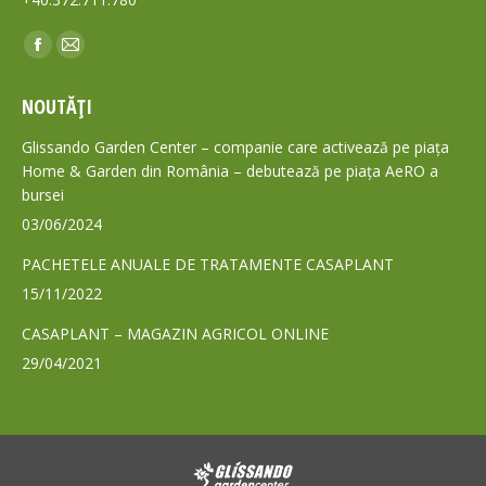
Find us on:
Facebook
Mail
page
page
NOUTĂȚI
opens
opens
in
in
Glissando Garden Center – companie care activează pe piața
new
new
Home & Garden din România – debutează pe piața AeRO a
bursei
window
window
03/06/2024
PACHETELE ANUALE DE TRATAMENTE CASAPLANT
15/11/2022
CASAPLANT – MAGAZIN AGRICOL ONLINE
29/04/2021