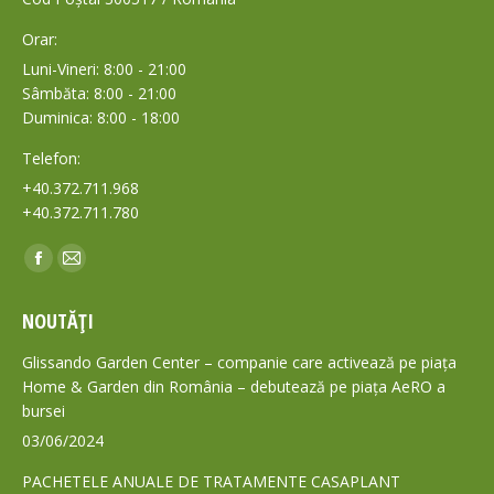
Orar:
Luni-Vineri: 8:00 - 21:00
Sâmbăta: 8:00 - 21:00
Duminica: 8:00 - 18:00
Telefon:
+40.372.711.968
+40.372.711.780
Find us on:
Facebook
Mail
page
page
NOUTĂȚI
opens
opens
in
in
Glissando Garden Center – companie care activează pe piața
new
new
Home & Garden din România – debutează pe piața AeRO a
bursei
window
window
03/06/2024
PACHETELE ANUALE DE TRATAMENTE CASAPLANT