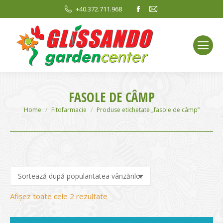
Facebook
Mail
+40.372.711.968
page
page
opens
opens
in
in
new
new
window
window
FASOLE DE CÂMP
You are here:
Home
Fitofarmacie
Produse etichetate „fasole de câmp”
Sortat
Afișez toate cele 2 rezultate
după
evaluarea