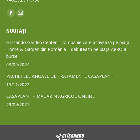
Find us on:
Facebook
Mail
page
page
NOUTĂȚI
opens
opens
in
in
Glissando Garden Center – companie care activează pe piața
new
new
Home & Garden din România – debutează pe piața AeRO a
bursei
window
window
03/06/2024
PACHETELE ANUALE DE TRATAMENTE CASAPLANT
15/11/2022
CASAPLANT – MAGAZIN AGRICOL ONLINE
29/04/2021