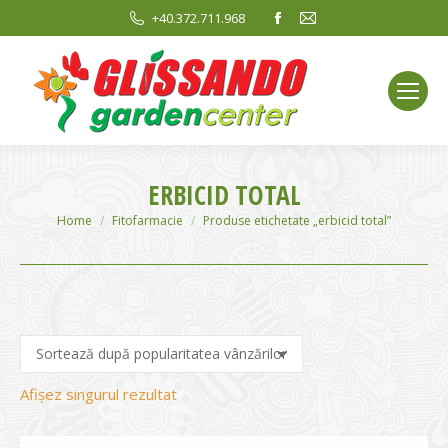
Facebook
Mail
+40.372.711.968
page
page
opens
opens
in
in
new
new
window
window
ERBICID TOTAL
You are here:
Home
Fitofarmacie
Produse etichetate „erbicid total”
Afișez singurul rezultat