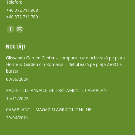
Telefon:
+40.372.711.968
+40.372.711.780
Find us on:
Facebook
Mail
page
page
NOUTĂȚI
opens
opens
in
in
Glissando Garden Center – companie care activează pe piața
new
new
Home & Garden din România – debutează pe piața AeRO a
bursei
window
window
03/06/2024
PACHETELE ANUALE DE TRATAMENTE CASAPLANT
15/11/2022
CASAPLANT – MAGAZIN AGRICOL ONLINE
29/04/2021