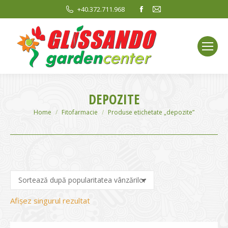
Facebook
Mail
+40.372.711.968
page
page
opens
opens
in
in
new
new
window
window
DEPOZITE
You are here:
Home
Fitofarmacie
Produse etichetate „depozite”
Afișez singurul rezultat