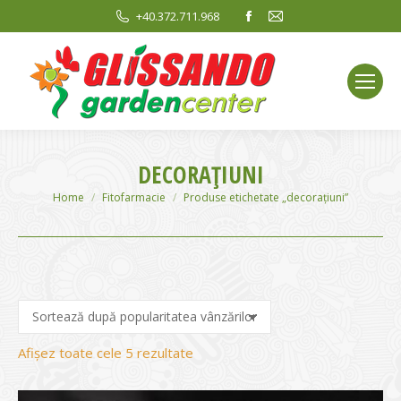
Facebook
Mail
+40.372.711.968
page
page
opens
opens
in
in
new
new
window
window
DECORAȚIUNI
You are here:
Home
Fitofarmacie
Produse etichetate „decorațiuni”
Sortat
Afișez toate cele 5 rezultate
după
evaluarea