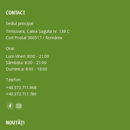
CONTACT
Sediul principal
Timișoara, Calea Șagului nr. 138 C
Cod Poștal 300517 / România
Orar:
Luni-Vineri: 8:00 - 21:00
Sâmbăta: 8:00 - 21:00
Duminica: 8:00 - 18:00
Telefon:
+40.372.711.968
+40.372.711.780
Find us on:
Facebook
Mail
page
page
NOUTĂȚI
opens
opens