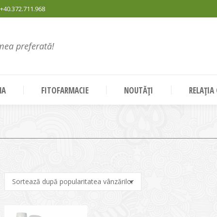
+40.372.711.968
mea preferată!
NA
FITOFARMACIE
NOUTĂȚI
RELAȚIA