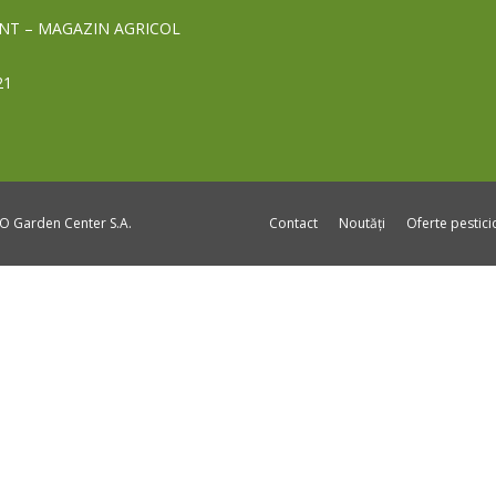
NT – MAGAZIN AGRICOL
21
DO Garden Center S.A.
Contact
Noutăți
Oferte pestic