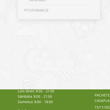
FITOFARMACIE
CONTACT
NOUTĂȚ
Sediul principal
Glissand
care acti
Timișoara, Calea Șagului nr. 138 C
din Româ
Cod Poștal 300517 / România
a bursei
Orar:
03/06/20
Luni-Vineri: 8:00 - 21:00
PACHETE
Sâmbăta: 8:00 - 21:00
CASAPLA
Duminica: 8:00 - 18:00
15/11/20