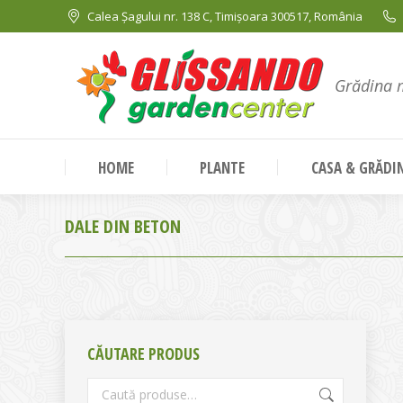
Calea Șagului nr. 138 C, Timișoara 300517, România
Grădina 
HOME
PLANTE
CASA & GRĂDI
DALE DIN BETON
CĂUTARE PRODUS