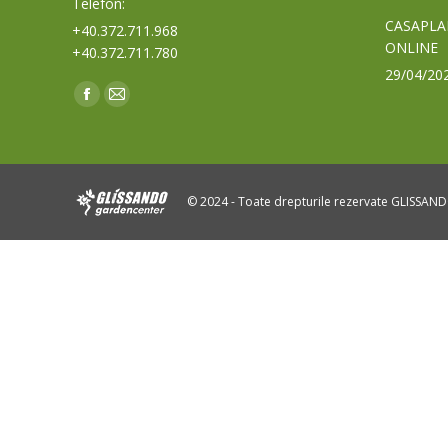
Telefon:
CASAPLA
+40.372.711.968
ONLINE
+40.372.711.780
29/04/20
Find us on:
Facebook
Mail
page
page
opens
opens
in
in
© 2024 - Toate drepturile rezervate GLISSAN
new
new
window
window