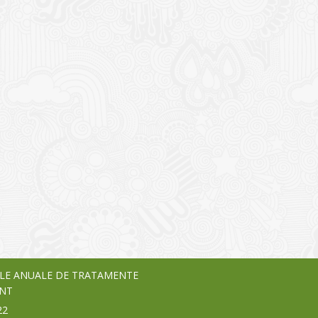
I
o Garden Center – companie
vează pe piața Home & Garden
nia – debutează pe piața AeRO
24
LE ANUALE DE TRATAMENTE
NT
22