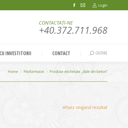
Login
Facebook
Mail
page
page
CONTACTAȚI-NE
opens
opens
+40.372.711.968
in
in
new
new
window
window
 CU INVESTITORII
CONTACT
CĂUTARE
Search:
You are here:
Home
Fitofarmacie
Produse etichetate „dale din beton”
Afișez singurul rezultat