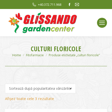
Facebook
Mail
+40.372.711.968
page
page
opens
opens
in
in
new
new
window
window
CULTURI FLORICOLE
You are here:
Home
Fitofarmacie
Produse etichetate „culturi floricole”
Sortat
Afișez toate cele 3 rezultate
după
evaluarea