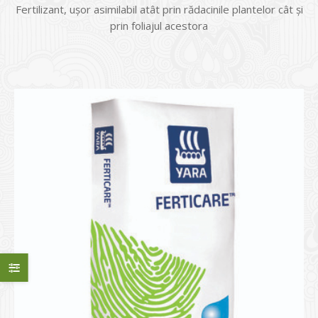
Fertilizant, uşor asimilabil atât prin rădacinile plantelor cât şi
prin foliajul acestora