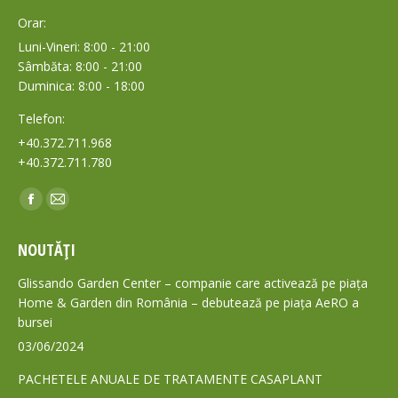
Orar:
Luni-Vineri: 8:00 - 21:00
Sâmbăta: 8:00 - 21:00
Duminica: 8:00 - 18:00
Telefon:
+40.372.711.968
+40.372.711.780
Find us on:
Facebook
Mail
page
page
NOUTĂȚI
opens
opens
in
in
Glissando Garden Center – companie care activează pe piața
new
new
Home & Garden din România – debutează pe piața AeRO a
bursei
window
window
03/06/2024
PACHETELE ANUALE DE TRATAMENTE CASAPLANT