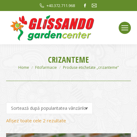
Facebook
Mail
+40.372.711.968
page
page
opens
opens
in
in
new
new
window
window
CRIZANTEME
You are here:
Home
Fitofarmacie
Produse etichetate „crizanteme”
Sortat
Afișez toate cele 2 rezultate
după
evaluarea