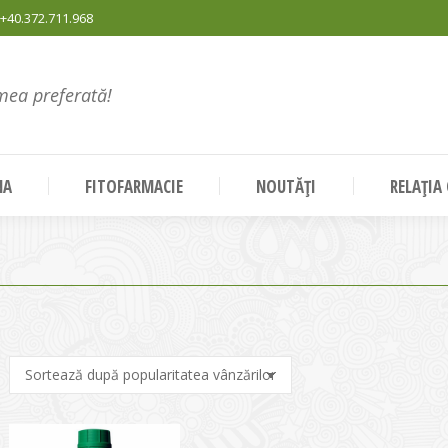
+40.372.711.968
mea preferată!
NA
FITOFARMACIE
NOUTĂȚI
RELAȚIA