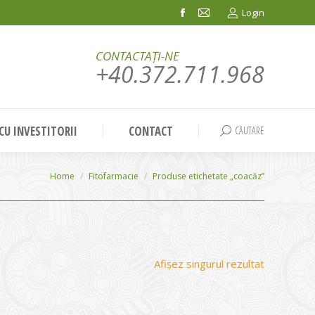
Login
Facebook
Mail
page
page
CONTACTAȚI-NE
opens
opens
+40.372.711.968
in
in
new
new
window
window
 CU INVESTITORII
CONTACT
CĂUTARE
Search:
You are here:
Home
Fitofarmacie
Produse etichetate „coacăz”
Afișez singurul rezultat