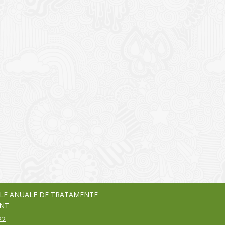
I
o Garden Center – companie
vează pe piața Home & Garden
nia – debutează pe piața AeRO
24
LE ANUALE DE TRATAMENTE
NT
22