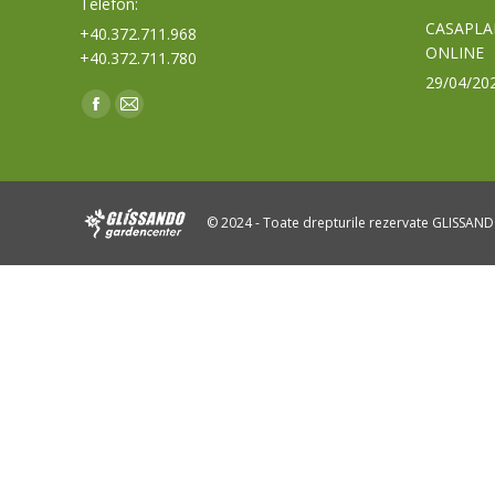
Telefon:
CASAPLA
+40.372.711.968
ONLINE
+40.372.711.780
29/04/20
Find us on:
Facebook
Mail
page
page
opens
opens
in
in
© 2024 - Toate drepturile rezervate GLISSAN
new
new
window
window