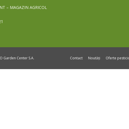
NT – MAGAZIN AGRICOL
21
DO Garden Center S.A.
Contact
Noutăți
Oferte pestic