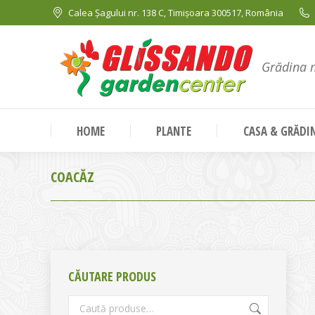
Calea Șagului nr. 138 C, Timișoara 300517, România
Grădina 
HOME
PLANTE
CASA & GRĂDI
COACĂZ
CĂUTARE PRODUS