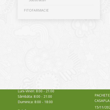
FITOFARMACIE
CONTACT
NOUTĂȚ
Sediul principal
Glissand
care acti
Timișoara, Calea Șagului nr. 138 C
din Româ
Cod Poștal 300517 / România
a bursei
Orar:
03/06/20
Luni-Vineri: 8:00 - 21:00
PACHETE
Sâmbăta: 8:00 - 21:00
CASAPLA
Duminica: 8:00 - 18:00
15/11/20