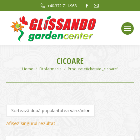
Facebook
Mail
+40.372.711.968
page
page
opens
opens
in
in
new
new
window
window
CICOARE
You are here:
Home
Fitofarmacie
Produse etichetate „cicoare”
Afișez singurul rezultat