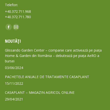
Telefon:
+40.372.711.968
+40.372.711.780
Find us on:
Facebook
Mail
page
page
NOUTĂȚI
opens
opens
in
in
Glissando Garden Center – companie care activează pe piața
new
new
Home & Garden din România – debutează pe piața AeRO a
bursei
window
window
03/06/2024
PACHETELE ANUALE DE TRATAMENTE CASAPLANT
15/11/2022
CASAPLANT – MAGAZIN AGRICOL ONLINE
29/04/2021