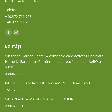
Duminica: 8:00 - 18:00
Telefon:
+40.372.711.968
+40.372.711.780
Find us on:
Facebook
Mail
page
page
NOUTĂȚI
opens
opens
in
in
Glissando Garden Center – companie care activează pe piața
new
new
Home & Garden din România – debutează pe piața AeRO a
bursei
window
window
03/06/2024
PACHETELE ANUALE DE TRATAMENTE CASAPLANT
15/11/2022
CASAPLANT – MAGAZIN AGRICOL ONLINE
29/04/2021