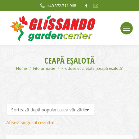
Facebook
Mail
+40.372.711.968
page
page
opens
opens
in
in
new
new
window
window
CEAPĂ EŞALOTĂ
You are here:
Home
Fitofarmacie
Produse etichetate „ceapă eşalotă”
Afișez singurul rezultat