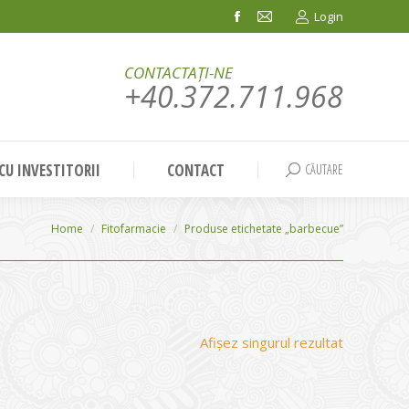
Login
Facebook
Mail
page
page
CONTACTAȚI-NE
opens
opens
+40.372.711.968
in
in
new
new
window
window
 CU INVESTITORII
CONTACT
CĂUTARE
Search:
You are here:
Home
Fitofarmacie
Produse etichetate „barbecue”
Afișez singurul rezultat