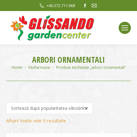
Facebook
Mail
+40.372.711.968
page
page
opens
opens
in
in
new
new
window
window
ARBORI ORNAMENTALI
You are here:
Home
Fitofarmacie
Produse etichetate „arbori ornamentali”
Sortat
Afișez toate cele 3 rezultate
după
evaluarea