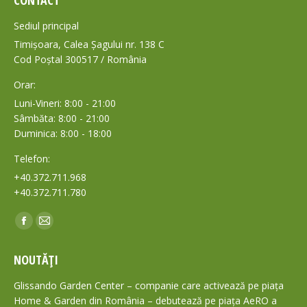
CONTACT
Sediul principal
Timișoara, Calea Șagului nr. 138 C
Cod Poștal 300517 / România
Orar:
Luni-Vineri: 8:00 - 21:00
Sâmbăta: 8:00 - 21:00
Duminica: 8:00 - 18:00
Telefon:
+40.372.711.968
+40.372.711.780
Find us on:
Facebook
Mail
page
page
NOUTĂȚI
opens
opens
in
in
Glissando Garden Center – companie care activează pe piața
new
new
Home & Garden din România – debutează pe piața AeRO a