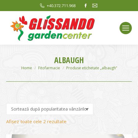
Facebook
Mail
+40.372.711.968
page
page
opens
opens
in
in
new
new
window
window
ALBAUGH
You are here:
Home
Fitofarmacie
Produse etichetate „albaugh”
Sortat
Afișez toate cele 2 rezultate
după
evaluarea