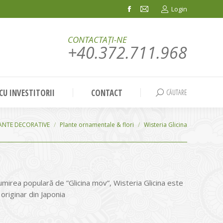
Login
Facebook
Mail
page
page
CONTACTAȚI-NE
opens
opens
+40.372.711.968
in
in
new
new
window
window
 CU INVESTITORII
CONTACT
CĂUTARE
Search:
ANTE DECORATIVE
Plante ornamentale & flori
Wisteria Glicina
irea populară de ”Glicina mov”, Wisteria Glicina este
originar din Japonia