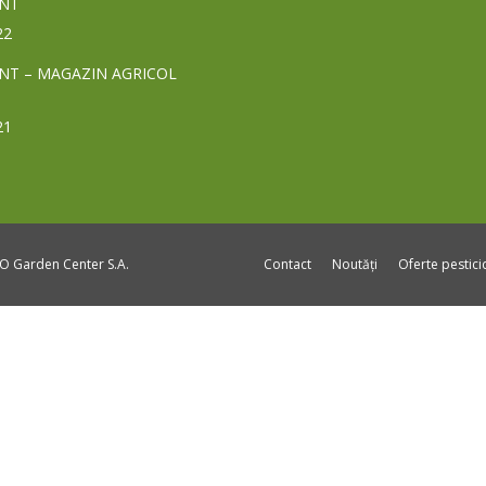
NT
22
NT – MAGAZIN AGRICOL
21
DO Garden Center S.A.
Contact
Noutăți
Oferte pestic