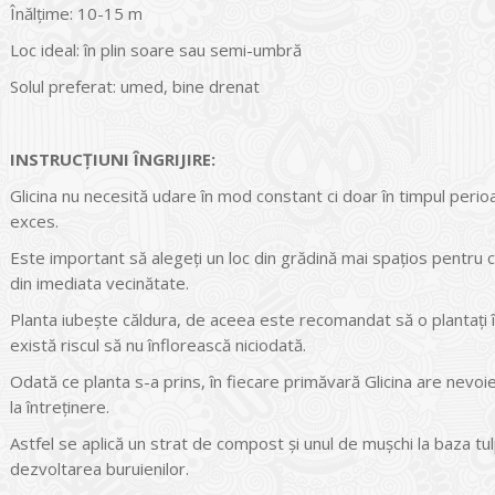
Înălțime: 10-15 m
Loc ideal: în plin soare sau semi-umbră
Solul preferat: umed, bine drenat
INSTRUCŢIUNI ÎNGRIJIRE:
Glicina nu necesită udare în mod constant ci doar în timpul perio
exces.
Este important să alegeți un loc din grădină mai spațios pentru c
din imediata vecinătate.
Planta iubește căldura, de aceea este recomandat să o plantați în
există riscul să nu înflorească niciodată.
Odată ce planta s-a prins, în fiecare primăvară Glicina are nevoi
la întreținere.
Astfel se aplică un strat de compost și unul de mușchi la baza tul
dezvoltarea buruienilor.