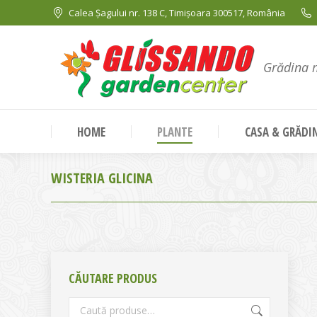
Calea Șagului nr. 138 C, Timișoara 300517, România
Grădina 
HOME
PLANTE
CASA & GRĂDI
WISTERIA GLICINA
CĂUTARE PRODUS