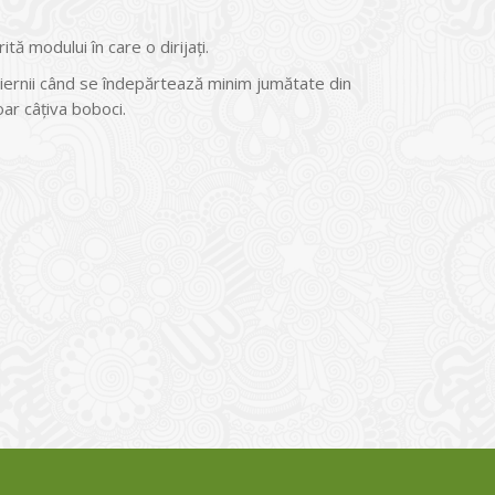
tă modului în care o dirijați.
l iernii când se îndepărtează minim jumătate din
oar câțiva boboci.