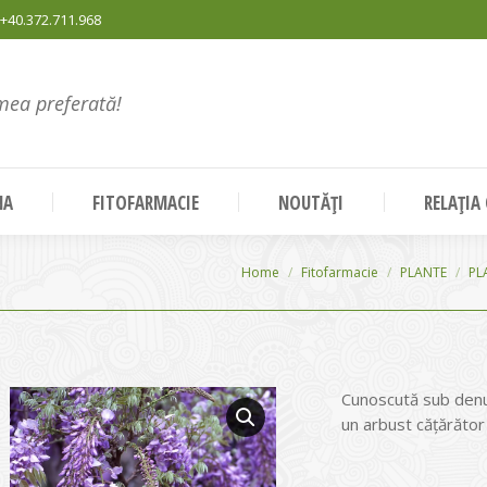
+40.372.711.968
mea preferată!
NA
FITOFARMACIE
NOUTĂȚI
RELAȚIA
You are here:
Home
Fitofarmacie
PLANTE
PL
Cunoscută sub denum
un arbust căţărător 