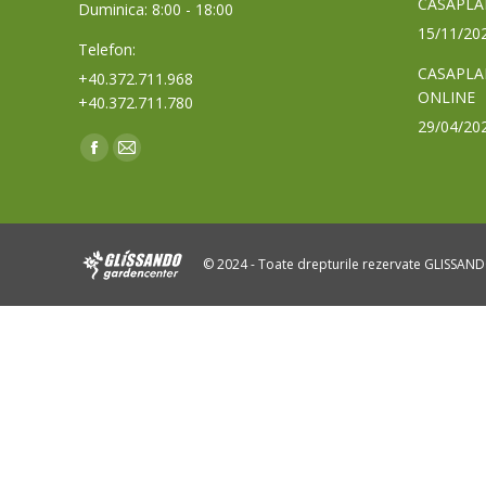
CASAPLA
Duminica: 8:00 - 18:00
15/11/20
Telefon:
CASAPLA
+40.372.711.968
ONLINE
+40.372.711.780
29/04/20
Find us on:
Facebook
Mail
page
page
opens
opens
in
in
© 2024 - Toate drepturile rezervate GLISSAN
new
new
window
window