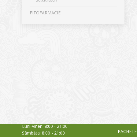
FITOFARMACIE
CONTACT
NOUTĂȚ
Sediul principal
Glissand
care acti
Timișoara, Calea Șagului nr. 138 C
din Româ
Cod Poștal 300517 / România
a bursei
Orar:
03/06/20
Luni-Vineri: 8:00 - 21:00
PACHETE
Sâmbăta: 8:00 - 21:00