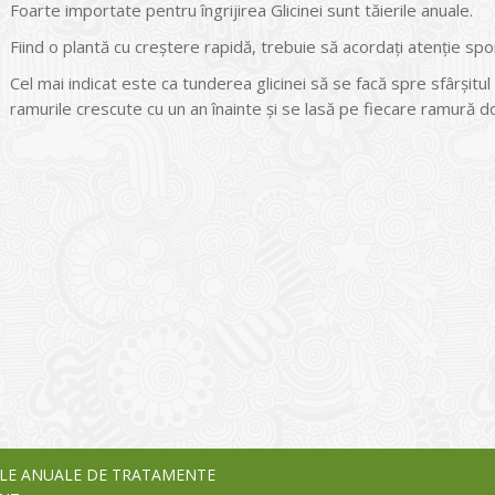
Foarte importate pentru îngrijirea Glicinei sunt tăierile anuale.
Fiind o plantă cu creștere rapidă, trebuie să acordați atenție spori
Cel mai indicat este ca tunderea glicinei să se facă spre sfârșitu
ramurile crescute cu un an înainte și se lasă pe fiecare ramură d
I
o Garden Center – companie
vează pe piața Home & Garden
nia – debutează pe piața AeRO
24
LE ANUALE DE TRATAMENTE