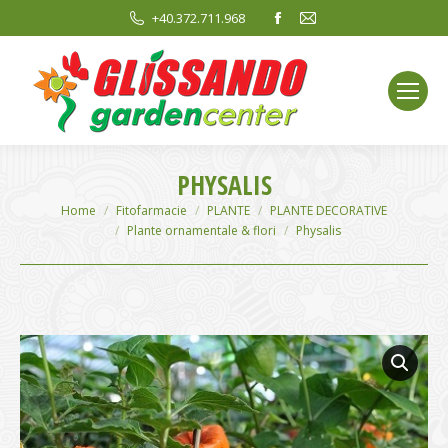
Facebook
Mail
+40.372.711.968
page
page
opens
opens
in
in
new
new
window
window
PHYSALIS
You are here:
Home
Fitofarmacie
PLANTE
PLANTE DECORATIVE
Plante ornamentale & flori
Physalis