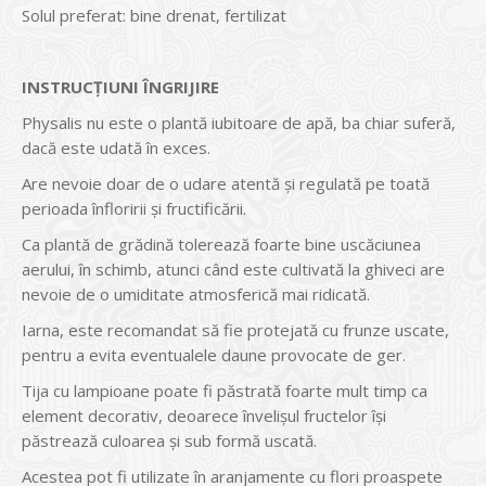
Solul preferat: bine drenat, fertilizat
INSTRUCŢIUNI ÎNGRIJIRE
Physalis nu este o plantă iubitoare de apă, ba chiar suferă,
dacă este udată în exces.
Are nevoie doar de o udare atentă şi regulată pe toată
perioada înfloririi şi fructificării.
Ca plantă de grădină tolerează foarte bine uscăciunea
aerului, în schimb, atunci când este cultivată la ghiveci are
nevoie de o umiditate atmosferică mai ridicată.
Iarna, este recomandat să fie protejată cu frunze uscate,
pentru a evita eventualele daune provocate de ger.
Tija cu lampioane poate fi păstrată foarte mult timp ca
element decorativ, deoarece învelişul fructelor îşi
păstrează culoarea şi sub formă uscată.
Acestea pot fi utilizate în aranjamente cu flori proaspete