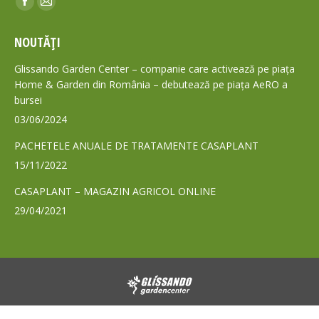
Facebook
Mail
page
page
NOUTĂȚI
opens
opens
in
in
Glissando Garden Center – companie care activează pe piața
new
new
Home & Garden din România – debutează pe piața AeRO a
bursei
window
window
03/06/2024
PACHETELE ANUALE DE TRATAMENTE CASAPLANT
15/11/2022
CASAPLANT – MAGAZIN AGRICOL ONLINE
29/04/2021
© 2024 - Toate drepturile rezervate GLISSANDO Garden Center S.A.