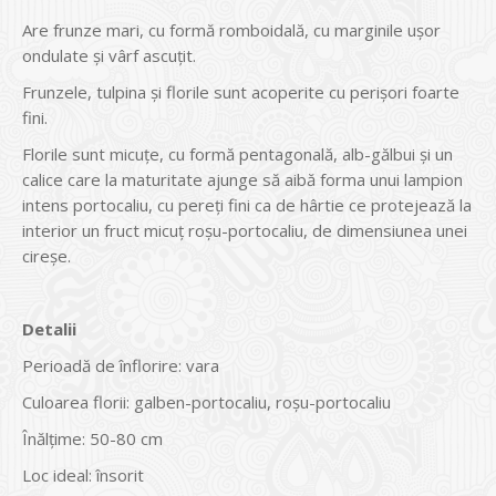
Are frunze mari, cu formă romboidală, cu marginile ușor
ondulate și vârf ascuțit.
Frunzele, tulpina și florile sunt acoperite cu perișori foarte
fini.
Florile sunt micuțe, cu formă pentagonală, alb-gălbui și un
calice care la maturitate ajunge să aibă forma unui lampion
intens portocaliu, cu pereți fini ca de hârtie ce protejează la
interior un fruct micuț roșu-portocaliu, de dimensiunea unei
cireșe.
Detalii
Perioadă de înflorire: vara
Culoarea florii: galben-portocaliu, roșu-portocaliu
Înălțime: 50-80 cm
Loc ideal: însorit