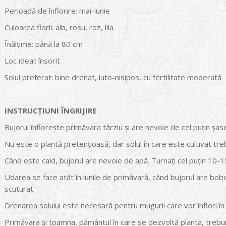
Perioadă de înflorire: mai-iunie
Culoarea florii: alb, rosu, roz, lila
Înălțime: până la 80 cm
Loc ideal: însorit
Solul preferat: bine drenat, luto-nisipos, cu fertilitate moderată
INSTRUCŢIUNI ÎNGRIJIRE
Bujorul înflorește primăvara târziu și are nevoie de cel puțin șas
Nu este o plantă pretențioasă, dar solul în care este cultivat treb
Când este cald, bujorul are nevoie de apă. Turnați cel puțin 10-15 
Udarea se face atât în lunile de primăvară, când bujorul are boboci 
scuturat.
Drenarea solului este necesară pentru mugurii care vor înflori în
Primăvara și toamna, pământul în care se dezvoltă planta, trebuie 