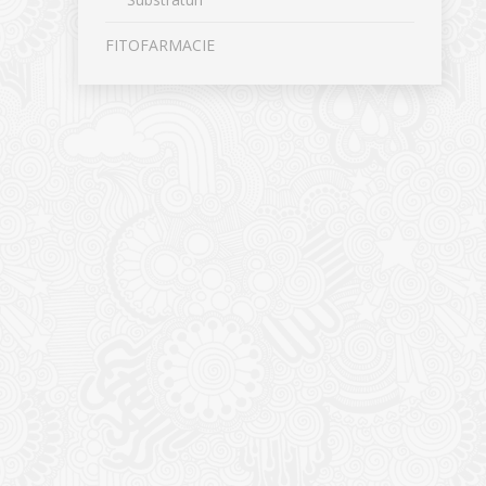
FITOFARMACIE
CONTACT
NOUTĂȚ
Sediul principal
Glissand
care acti
Timișoara, Calea Șagului nr. 138 C
din Româ
Cod Poștal 300517 / România
a bursei
Orar:
03/06/20