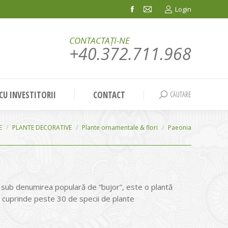
Login
Facebook
Mail
page
page
CONTACTAȚI-NE
opens
opens
+40.372.711.968
in
in
new
new
window
window
 CU INVESTITORII
CONTACT
CĂUTARE
Search:
E
PLANTE DECORATIVE
Plante ornamentale & flori
Paeonia
sub denumirea populară de ”bujor”, este o plantă
 cuprinde peste 30 de specii de plante