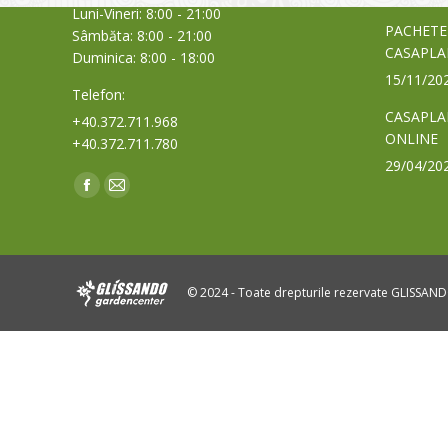
Luni-Vineri: 8:00 - 21:00
PACHETE
Sâmbăta: 8:00 - 21:00
CASAPLA
Duminica: 8:00 - 18:00
15/11/20
Telefon:
CASAPLA
+40.372.711.968
ONLINE
+40.372.711.780
29/04/20
Find us on:
Facebook
Mail
page
page
opens
opens
in
in
© 2024 - Toate drepturile rezervate GLISSAN
new
new
window
window