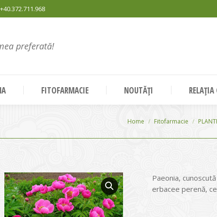
+40.372.711.968
mea preferată!
NA
FITOFARMACIE
NOUTĂȚI
RELAȚIA
You are here:
Home
Fitofarmacie
PLANT
Paeonia, cunoscută 
erbacee perenă, ce