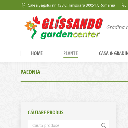
Calea Șagului nr. 138 C, Timișoara 300517, România
Grădina 
HOME
PLANTE
CASA & GRĂDI
PAEONIA
CĂUTARE PRODUS