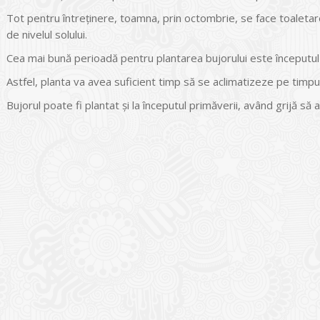
Tot pentru întreținere, toamna, prin octombrie, se face toaletare
de nivelul solului.
Cea mai bună perioadă pentru plantarea bujorului este începutul 
Astfel, planta va avea suficient timp să se aclimatizeze pe timpul 
Bujorul poate fi plantat și la începutul primăverii, având grijă să
I
o Garden Center – companie
vează pe piața Home & Garden
nia – debutează pe piața AeRO
24