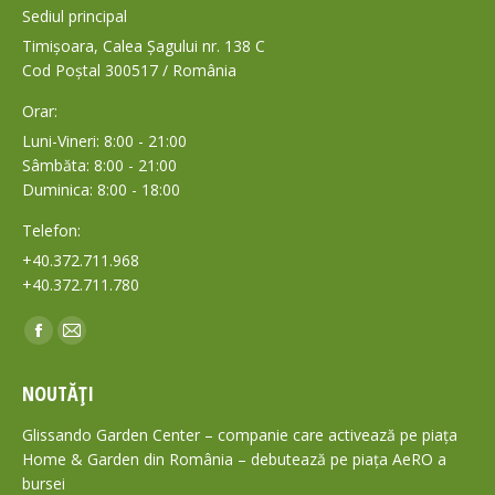
Sediul principal
Timișoara, Calea Șagului nr. 138 C
Cod Poștal 300517 / România
Orar:
Luni-Vineri: 8:00 - 21:00
Sâmbăta: 8:00 - 21:00
Duminica: 8:00 - 18:00
Telefon:
+40.372.711.968
+40.372.711.780
Find us on:
Facebook
Mail
page
page
NOUTĂȚI
opens
opens
in
in
Glissando Garden Center – companie care activează pe piața
new
new
Home & Garden din România – debutează pe piața AeRO a
bursei
window
window