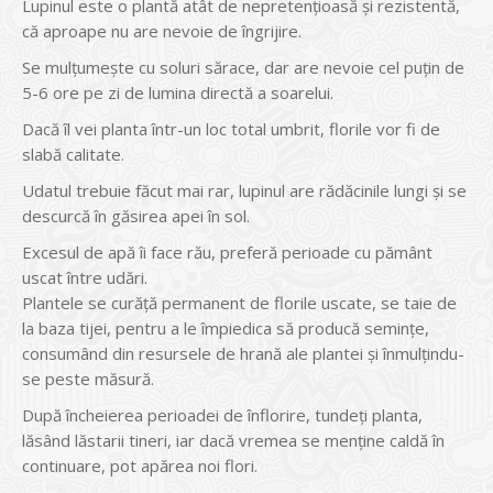
Lupinul este o plantă atât de nepretențioasă și rezistentă,
că aproape nu are nevoie de îngrijire.
Se mulțumește cu soluri sărace, dar are nevoie cel puțin de
5-6 ore pe zi de lumina directă a soarelui.
Dacă îl vei planta într-un loc total umbrit, florile vor fi de
slabă calitate.
Udatul trebuie făcut mai rar, lupinul are rădăcinile lungi și se
descurcă în găsirea apei în sol.
Excesul de apă îi face rău, preferă perioade cu pământ
uscat între udări.
Plantele se curăță permanent de florile uscate, se taie de
la baza tijei, pentru a le împiedica să producă semințe,
consumând din resursele de hrană ale plantei și înmulțindu-
se peste măsură.
După încheierea perioadei de înflorire, tundeți planta,
lăsând lăstarii tineri, iar dacă vremea se menține caldă în
continuare, pot apărea noi flori.