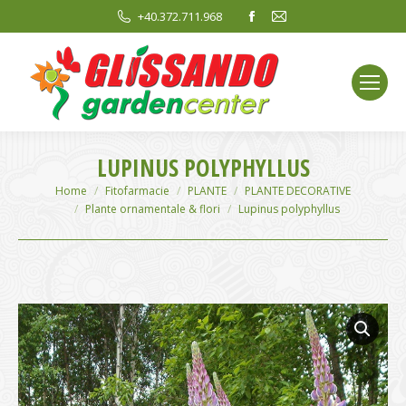
Facebook
Mail
+40.372.711.968
page
page
opens
opens
in
in
new
new
window
window
LUPINUS POLYPHYLLUS
You are here:
Home
Fitofarmacie
PLANTE
PLANTE DECORATIVE
Plante ornamentale & flori
Lupinus polyphyllus