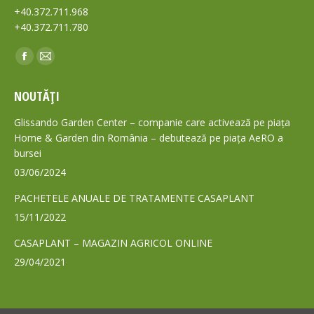
+40.372.711.968
+40.372.711.780
Find us on:
Facebook
Mail
page
page
NOUTĂȚI
opens
opens
in
in
Glissando Garden Center – companie care activează pe piața
new
new
Home & Garden din România – debutează pe piața AeRO a
bursei
window
window
03/06/2024
PACHETELE ANUALE DE TRATAMENTE CASAPLANT
15/11/2022
CASAPLANT – MAGAZIN AGRICOL ONLINE
29/04/2021