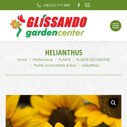
Facebook
Mail
+40.372.711.968
page
page
opens
opens
in
in
new
new
window
window
HELIANTHUS
You are here:
Home
Fitofarmacie
PLANTE
PLANTE DECORATIVE
Plante ornamentale & flori
Helianthus