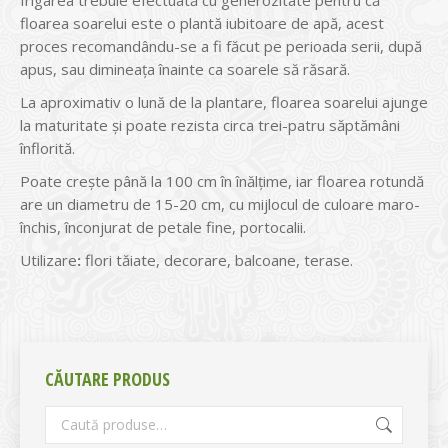
Irigarea trebuie efectuată cu generozitate pentru că
floarea soarelui este o plantă iubitoare de apă, acest
proces recomandându-se a fi făcut pe perioada serii, după
apus, sau dimineața înainte ca soarele să răsară.
La aproximativ o lună de la plantare, floarea soarelui ajunge
la maturitate și poate rezista circa trei-patru săptămâni
înflorită.
Poate crește până la 100 cm în înălțime, iar floarea rotundă
are un diametru de 15-20 cm, cu mijlocul de culoare maro-
închis, înconjurat de petale fine, portocalii.
Utilizare
:
flori tăiate, decorare, balcoane, terase.
CĂUTARE PRODUS