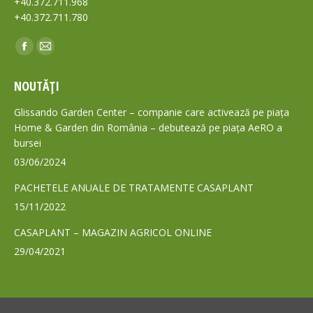
+40.372.711.968
+40.372.711.780
Find us on:
Facebook
Mail
page
page
NOUTĂȚI
opens
opens
in
in
Glissando Garden Center – companie care activează pe piața
new
new
Home & Garden din România – debutează pe piața AeRO a
bursei
window
window
03/06/2024
PACHETELE ANUALE DE TRATAMENTE CASAPLANT
15/11/2022
CASAPLANT – MAGAZIN AGRICOL ONLINE
29/04/2021