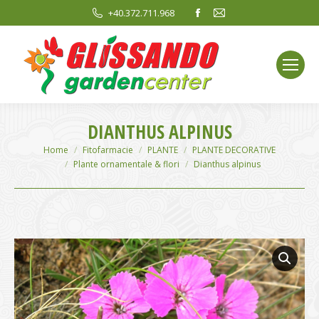
Facebook
Mail
+40.372.711.968
page
page
opens
opens
in
in
new
new
window
window
DIANTHUS ALPINUS
You are here:
Home
Fitofarmacie
PLANTE
PLANTE DECORATIVE
Plante ornamentale & flori
Dianthus alpinus