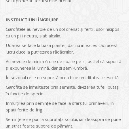
Solul preferat: fertil și bine drenat
INSTRUCŢIUNI ÎNGRIJIRE
Garofițele au nevoie de un sol drenat și fertil, ușor nisipos,
cu un pH neutru, slab alcalin.
Udarea se face la baza plantei, dar nu în exces căci acest
lucru duce la putrezirea rădăcinilor.
Au nevoie de minim 6 ore de soare pe zi, astfel că suportă
și expunerea la lumină, dar și semi-umbră.
În sezonul rece nu suportă prea bine umiditatea crescută.
Garofița se înmulțește prin semințe, divizarea tufei, butași,
în funcție de specie.
Înmulțirea prin semințe se face la sfârșitul primăverii, în
spații ferite de frig.
Semințele se pun la suprafața solului, iar deasupra se pune
un strat foarte subțire de pământ.