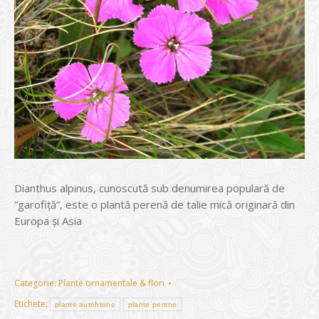
Dianthus alpinus, cunoscută sub denumirea populară de
”garofiță”, este o plantă perenă de talie mică originară din
Europa și Asia
Categorie:
Plante ornamentale & flori
Etichete:
plante autohtone
plante perene