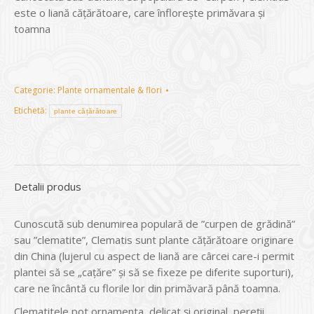
este o liană cățărătoare, care înflorește primăvara și
toamna
Categorie:
Plante ornamentale & flori
Etichetă:
plante cățărătoare
Detalii produs
Cunoscută sub denumirea populară de ”curpen de grădină”
sau ”clematite”, Clematis sunt plante căţărătoare originare
din China (lujerul cu aspect de liană are cârcei care-i permit
plantei să se „caţăre” şi să se fixeze pe diferite suporturi),
care ne încântă cu florile lor din primăvară până toamna.
Clematitele pot ornamenta, delicat şi original, pereţii