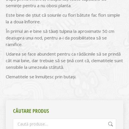
seminţe pentru a nu obosi planta.
Este bine de ştiut că soiurile cu flori bătute fac flori simple
la a doua înflorire.
În primul an e bine să tăiaţi tulpina la aproximativ 50 cm
deasupra unui nod, pentru a-i da posibilitatea să se
ramifice.
Udarea se face abundent pentru ca rădăcinile să se prindă
cât mai bine, dar trebuie să se țină cont că, clematitele sunt
sensibile la umezeala stătută.
Clematitele se înmulţesc prin butaşi.
CĂUTARE PRODUS