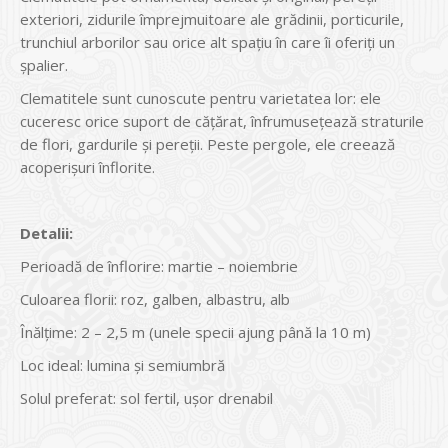
exteriori, zidurile împrejmuitoare ale grădinii, porticurile,
trunchiul arborilor sau orice alt spaţiu în care îi oferiţi un
şpalier.
Clematitele sunt cunoscute pentru varietatea lor: ele
cuceresc orice suport de căţărat, înfrumuseţează straturile
de flori, gardurile şi pereţii. Peste pergole, ele creează
acoperişuri înflorite.
Detalii:
Perioadă de înflorire: martie – noiembrie
Culoarea florii: roz, galben, albastru, alb
Înălțime: 2 – 2,5 m (unele specii ajung până la 10 m)
Loc ideal: lumina şi semiumbră
Solul preferat: sol fertil, ușor drenabil