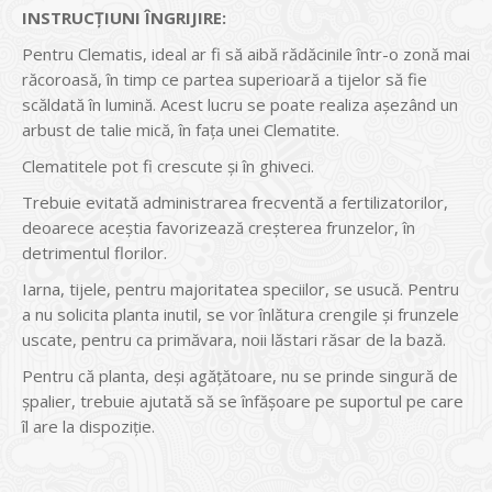
INSTRUCŢIUNI ÎNGRIJIRE:
Pentru Clematis, ideal ar fi să aibă rădăcinile într-o zonă mai
răcoroasă, în timp ce partea superioară a tijelor să fie
scăldată în lumină. Acest lucru se poate realiza aşezând un
arbust de talie mică, în faţa unei Clematite.
Clematitele pot fi crescute şi în ghiveci.
Trebuie evitată administrarea frecventă a fertilizatorilor,
deoarece aceştia favorizează creşterea frunzelor, în
detrimentul florilor.
Iarna, tijele, pentru majoritatea speciilor, se usucă. Pentru
a nu solicita planta inutil, se vor înlătura crengile şi frunzele
uscate, pentru ca primăvara, noii lăstari răsar de la bază.
Pentru că planta, deşi agăţătoare, nu se prinde singură de
şpalier, trebuie ajutată să se înfăşoare pe suportul pe care
îl are la dispoziţie.