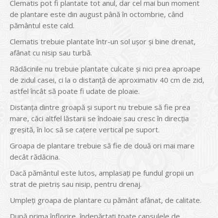
Clematis pot fi plantate tot anul, dar cel mai bun moment
de plantare este din august până în octombrie, când
pământul este cald.
Clematis trebuie plantate într-un sol uşor şi bine drenat,
afânat cu nisip sau turbă.
Rădăcinile nu trebuie plantate culcate şi nici prea aproape
de zidul casei, ci la o distanţă de aproximativ 40 cm de zid,
astfel încât să poate fi udate de ploaie.
Distanţa dintre groapă şi suport nu trebuie să fie prea
mare, căci altfel lăstarii se îndoaie sau cresc în direcţia
greşită, în loc să se caţere vertical pe suport.
Groapa de plantare trebuie să fie de două ori mai mare
decât rădăcina.
Dacă pământul este lutos, amplasaţi pe fundul gropii un
strat de pietriş sau nisip, pentru drenaj.
Umpleţi groapa de plantare cu pământ afânat, de calitate.
După prima înflorire, îndepărtaţi toate capsulele de