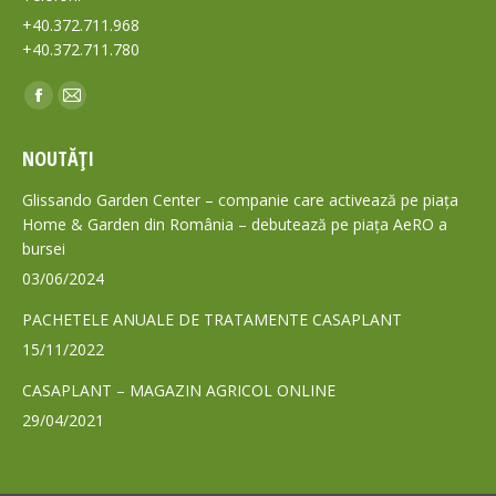
+40.372.711.968
+40.372.711.780
Find us on:
Facebook
Mail
page
page
NOUTĂȚI
opens
opens
in
in
Glissando Garden Center – companie care activează pe piața
new
new
Home & Garden din România – debutează pe piața AeRO a
bursei
window
window
03/06/2024
PACHETELE ANUALE DE TRATAMENTE CASAPLANT
15/11/2022
CASAPLANT – MAGAZIN AGRICOL ONLINE
29/04/2021