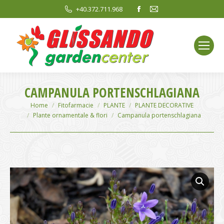
Facebook
Mail
+40.372.711.968
page
page
opens
opens
in
in
new
new
window
window
CAMPANULA PORTENSCHLAGIANA
You are here:
Home
Fitofarmacie
PLANTE
PLANTE DECORATIVE
Plante ornamentale & flori
Campanula portenschlagiana