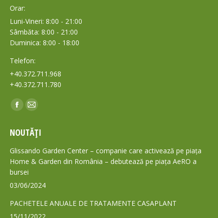
Orar:
Luni-Vineri: 8:00 - 21:00
Sâmbăta: 8:00 - 21:00
Duminica: 8:00 - 18:00
Telefon:
+40.372.711.968
+40.372.711.780
Find us on:
Facebook
Mail
page
page
NOUTĂȚI
opens
opens
in
in
Glissando Garden Center – companie care activează pe piața
new
new
Home & Garden din România – debutează pe piața AeRO a
bursei
window
window
03/06/2024
PACHETELE ANUALE DE TRATAMENTE CASAPLANT
15/11/2022