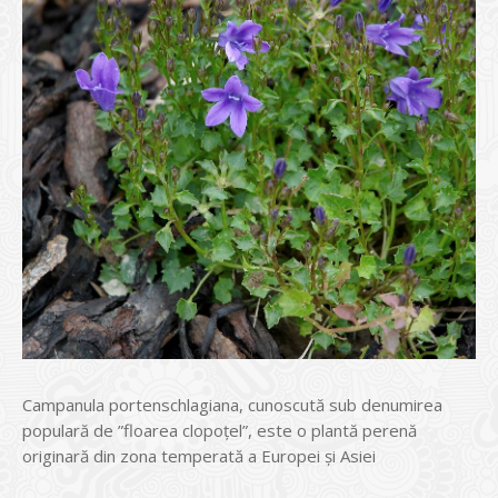
Campanula portenschlagiana, cunoscută sub denumirea
populară de ”floarea clopoțel”, este o plantă perenă
originară din zona temperată a Europei și Asiei