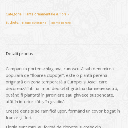
Categorie:
Plante ornamentale & flori
Etichete:
plante autohtone
plante perene
Detalii produs
Campanula portenschlagiana, cunoscută sub denumirea
populară de ”floarea clopoțel”, este o plantă perenă
originară din zona temperată a Europei și Asiei, care
decorează într-un mod deosebit grădina dumneavoastră,
putând fi plantată în jardiniere sau ghivece suspendate,
atât în interior cât și în gradină.
Crește dens și se ramifică ușor, formând un covor bogat în
frunze și flori.
Florile sunt mici, au formă de clopoței și cresc din