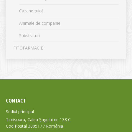
Cazane țuică
Animale de companie
Substraturi
FITOFARMACIE
CONTACT
Sediul principal
Timișoara, Calea Șagului nr. 138 C
Cod Poștal 300517 / România