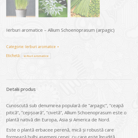
Ierburi aromatice – Allium Schoenoprasum (arpagic)
Categorie:
Ierburi aromatice
Etichetă:
ierburi aromatice
Detalii produs
Cunoscută sub denumirea populară de ”arpagic”, ”ceapă
pitică”, ”cepşoară”, ”civetă”, Allium Schoenoprasum este o
plantă nativă din Europa, Asia şi America de Nord.
Este o plantă erbacee perenă, mică şi robustă care
formează bulbi asemeni cepei, cu care este înrudită.