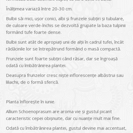
Înălţimea variază între 20-30 cm.
Bulbii săi mici, uşor conici, albi şi frunzele subţiri şi tubulare,
de culoare verde-închis se dezvoltă grupate la baza tulpinii
formând tufe foarte dense.
Bulbii sunt atât de apropiaţi unii de alţii în cadrul tufei, încât
rădăcinile lor se întrepătrund formând o masă compactă.
Frunzele sunt foarte subţiri când răsar, dar se îngroaşă
odată cu îmbătrânirea plantei.
Deasupra frunzelor cresc nişte inflorescenţe albăstrui sau
liliachii, de o formă sferică.
Planta înfloreşte în iunie.
Allium Schoenoprasum are aroma vie şi gustul picant
caracteristic cepei obişnuite, dar cu nuanţe mult mai fine.
Odată cu îmbătrânirea plantei, gustul devine mai accentuat,