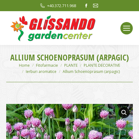
Facebook
Mail
+40.372.711.968
page
page
opens
opens
in
in
new
new
window
window
ALLIUM SCHOENOPRASUM (ARPAGIC)
You are here:
Home
Fitofarmacie
PLANTE
PLANTE DECORATIVE
Ierburi aromatice
Allium Schoenoprasum (arpagic)