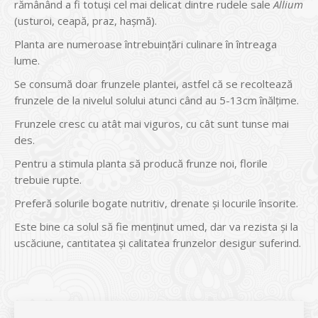
rămânând a fi totuşi cel mai delicat dintre rudele sale
Allium
(usturoi, ceapă, praz, haşmă).
Planta are numeroase întrebuinţări culinare în întreaga
lume.
Se consumă doar frunzele plantei, astfel că se recoltează
frunzele de la nivelul solului atunci când au 5-13cm înălţime.
Frunzele cresc cu atât mai viguros, cu cât sunt tunse mai
des.
Pentru a stimula planta să producă frunze noi, florile
trebuie rupte.
Preferă solurile bogate nutritiv, drenate şi locurile însorite.
Este bine ca solul să fie menţinut umed, dar va rezista şi la
uscăciune, cantitatea şi calitatea frunzelor desigur suferind.