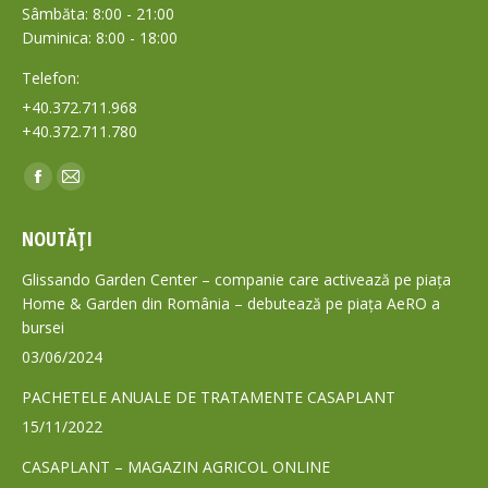
Sâmbăta: 8:00 - 21:00
Duminica: 8:00 - 18:00
Telefon:
+40.372.711.968
+40.372.711.780
Find us on:
Facebook
Mail
page
page
NOUTĂȚI
opens
opens
in
in
Glissando Garden Center – companie care activează pe piața
new
new
Home & Garden din România – debutează pe piața AeRO a
bursei
window
window
03/06/2024
PACHETELE ANUALE DE TRATAMENTE CASAPLANT
15/11/2022
CASAPLANT – MAGAZIN AGRICOL ONLINE