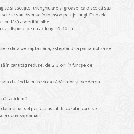
ite şi ascuţite, triunghiulare şi groase, ca o scoică sau
i scurte sau dispuse în manșon pe tije lungi. Frunzele
 sau fără asperităţi albe.
ă roz, dispuse pe un ax lung 10-40 cm.
 medie o dată pe săptămână, aşteptând ca pământul să se
 în cantităţi reduse, de 2-3 ori, în funcţie de
sea ducând la putrezirea rădăcinilor şi pierderea
ină suficientă.
ar într-un sol perfect uscat. În cazul în care se
tă la două săptămâni.