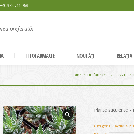
+40.372.711.968
mea preferată!
NA
FITOFARMACIE
NOUTĂȚI
RELAȚIA
You are here:
Home
Fitofarmacie
PLANTE
Plante suculente
Categorie:
Cactuși & pl