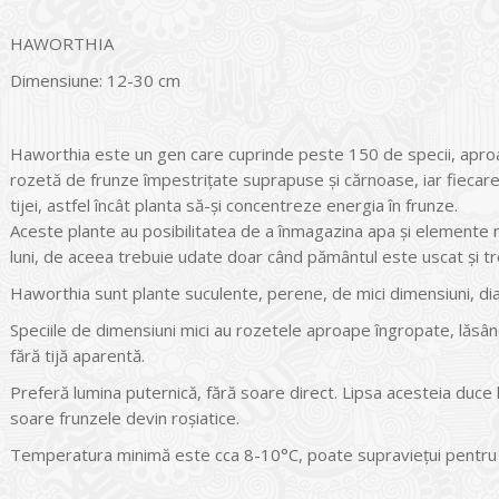
HAWORTHIA
Dimensiune: 12-30 cm
Haworthia este un gen care cuprinde peste 150 de specii, aproap
rozetă de frunze împestriţate suprapuse şi cărnoase, iar fiecare 
tijei, astfel încât planta să-şi concentreze energia în frunze.
Aceste plante au posibilitatea de a înmagazina apa şi elemente 
luni, de aceea trebuie udate doar când pământul este uscat şi tr
Haworthia sunt plante suculente, perene, de mici dimensiuni, di
Speciile de dimensiuni mici au rozetele aproape îngropate, lăsân
fără tijă aparentă.
Preferă lumina puternică, fără soare direct. Lipsa acesteia duce 
soare frunzele devin roşiatice.
Temperatura minimă este cca 8-10°C, poate supravieţui pentru s