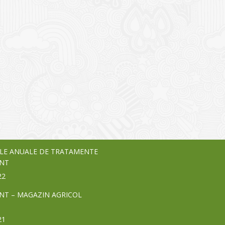
I
o Garden Center – companie
vează pe piața Home & Garden
nia – debutează pe piața AeRO
24
LE ANUALE DE TRATAMENTE
NT
22
NT – MAGAZIN AGRICOL
21