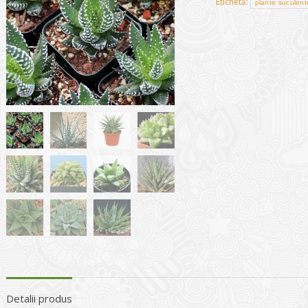
Etichetă:
plante suculent
Detalii produs