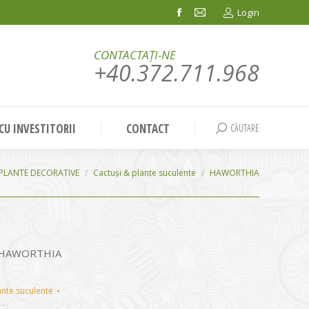
Login
Facebook
Mail
page
page
CONTACTAȚI-NE
opens
opens
+40.372.711.968
in
in
new
new
window
window
 CU INVESTITORII
CONTACT
CĂUTARE
Search:
PLANTE DECORATIVE
Cactuși & plante suculente
HAWORTHIA
 – HAWORTHIA
ante suculente