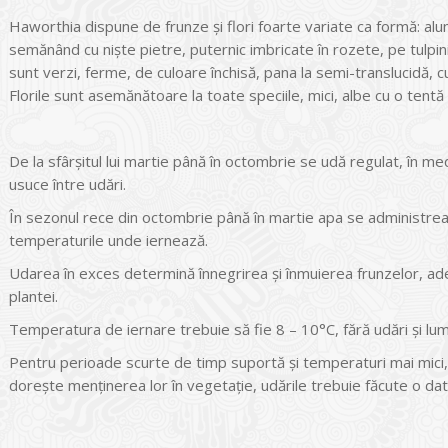
Haworthia dispune de frunze şi flori foarte variate ca formă: alung
semănând cu nişte pietre, puternic imbricate în rozete, pe tulpin
sunt verzi, ferme, de culoare închisă, pana la semi-translucidă, cu
Florile sunt asemănătoare la toate speciile, mici, albe cu o tent
De la sfârşitul lui martie până în octombrie se udă regulat, în
usuce între udări.
În sezonul rece din octombrie până în martie apa se administrează
temperaturile unde iernează.
Udarea în exces determină înnegrirea şi înmuierea frunzelor, ade
plantei.
Temperatura de iernare trebuie să fie 8 – 10°C, fără udări şi lum
Pentru perioade scurte de timp suportă şi temperaturi mai mici, d
doreşte menţinerea lor în vegetaţie, udările trebuie făcute o da