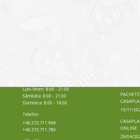
CONTACT
NOUTĂȚ
Sediul principal
Glissand
care acti
Timișoara, Calea Șagului nr. 138 C
din Româ
Cod Poștal 300517 / România
a bursei
Orar:
03/06/20
Luni-Vineri: 8:00 - 21:00
PACHETE
Sâmbăta: 8:00 - 21:00
CASAPLA
Duminica: 8:00 - 18:00
15/11/20
Telefon:
CASAPLA
+40.372.711.968
ONLINE
+40.372.711.780
29/04/20