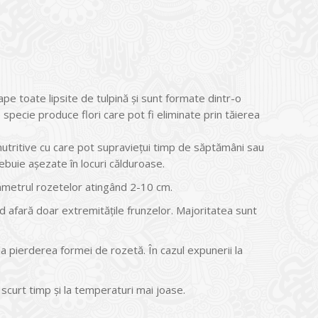
e toate lipsite de tulpină şi sunt formate dintr-o
specie produce flori care pot fi eliminate prin tăierea
nutritive cu care pot supravieţui timp de săptămâni sau
ebuie aşezate în locuri călduroase.
ametrul rozetelor atingând 2-10 cm.
d afară doar extremităţile frunzelor. Majoritatea sunt
la pierderea formei de rozetă. În cazul expunerii la
curt timp şi la temperaturi mai joase.