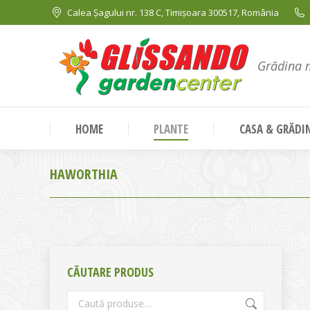
Calea Șagului nr. 138 C, Timișoara 300517, România
Grădina 
HOME
PLANTE
CASA & GRĂDI
HAWORTHIA
CĂUTARE PRODUS