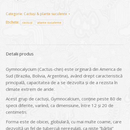
Categorie:
Cactuși & plante suculente
Etichete:
cactuși
plante suculente
Detalii produs
Gymnocalycium (Cactus-chin) este orginară din America de
Sud (Brazilia, Bolivia, Argentina), având drept caracteristică
principală, capacitatea de a se dezvolta şi de a rezista în
climate extrem de aride.
Acest grup de cactuşi, Gymnocalcium, conţine peste 80 de
specii diferite, variind, ca dimensiune, între 12 şi 20 de
centimetri.
Forma este de obicei, globulară, cu mai multe coame, care
dezvoltă un fel de tuberculi neregulaţi, ca niste “bărbii”