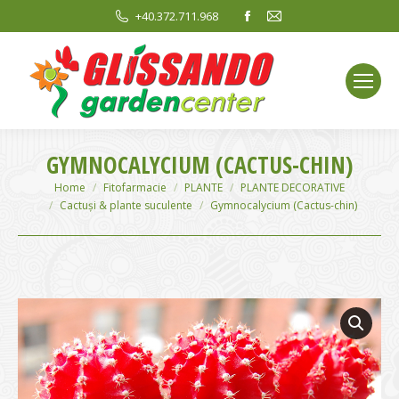
Facebook
Mail
+40.372.711.968
page
page
opens
opens
in
in
new
new
window
window
GYMNOCALYCIUM (CACTUS-CHIN)
You are here:
Home
Fitofarmacie
PLANTE
PLANTE DECORATIVE
Cactuși & plante suculente
Gymnocalycium (Cactus-chin)