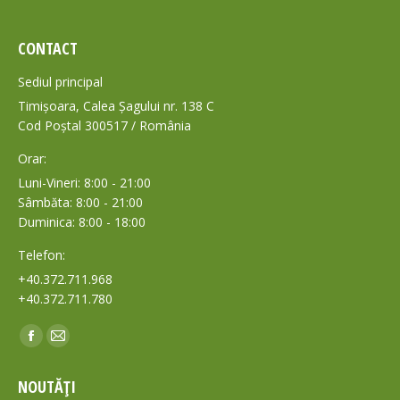
CONTACT
Sediul principal
Timișoara, Calea Șagului nr. 138 C
Cod Poștal 300517 / România
Orar:
Luni-Vineri: 8:00 - 21:00
Sâmbăta: 8:00 - 21:00
Duminica: 8:00 - 18:00
Telefon:
+40.372.711.968
+40.372.711.780
Find us on:
Facebook
Mail
page
page
NOUTĂȚI
opens
opens