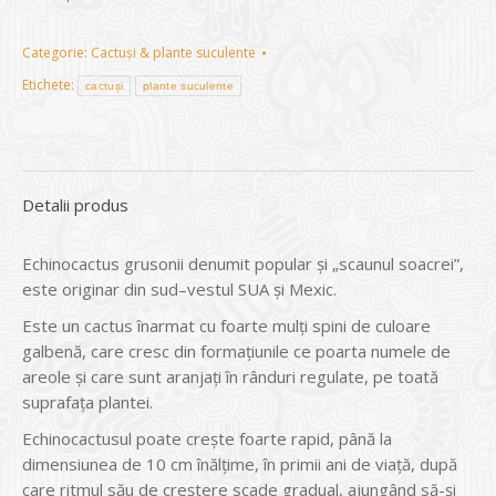
Categorie:
Cactuși & plante suculente
Etichete:
cactuși
plante suculente
Detalii produs
Echinocactus grusonii denumit popular şi „scaunul soacrei”,
este originar din sud–vestul SUA şi Mexic.
Este un cactus înarmat cu foarte mulţi spini de culoare
galbenă, care cresc din formaţiunile ce poarta numele de
areole şi care sunt aranjaţi în rânduri regulate, pe toată
suprafaţa plantei.
Echinocactusul poate creşte foarte rapid, până la
dimensiunea de 10 cm înălţime, în primii ani de viaţă, după
care ritmul său de creştere scade gradual, ajungând să-şi