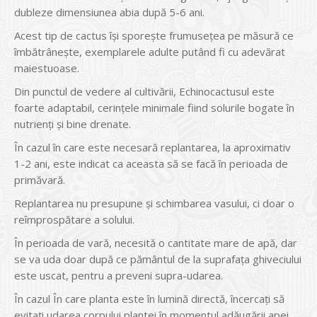
dubleze dimensiunea abia după 5-6 ani.
Acest tip de cactus îşi sporeşte frumuseţea pe măsură ce
îmbătrâneşte, exemplarele adulte putând fi cu adevărat
maiestuoase.
Din punctul de vedere al cultivării, Echinocactusul este
foarte adaptabil, cerinţele minimale fiind solurile bogate în
nutrienţi şi bine drenate.
În cazul în care este necesară replantarea, la aproximativ
1-2 ani, este indicat ca aceasta să se facă în perioada de
primăvară.
Replantarea nu presupune şi schimbarea vasului, ci doar o
reîmprospătare a solului.
În perioada de vară, necesită o cantitate mare de apă, dar
se va uda doar după ce pământul de la suprafaţa ghiveciului
este uscat, pentru a preveni supra-udarea.
În cazul În care planta este în lumină directă, încercaţi să
evitaţi udarea corpului plantei în momentul adăugării apei,