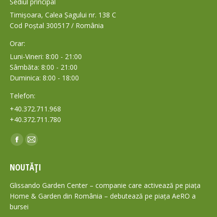
Sediul principal
Timișoara, Calea Șagului nr. 138 C
Cod Poștal 300517 / România
Orar:
Luni-Vineri: 8:00 - 21:00
Sâmbăta: 8:00 - 21:00
Duminica: 8:00 - 18:00
Telefon:
+40.372.711.968
+40.372.711.780
Find us on:
Facebook
Mail
page
page
NOUTĂȚI
opens
opens
in
in
Glissando Garden Center – companie care activează pe piața
new
new
Home & Garden din România – debutează pe piața AeRO a
bursei
window
window