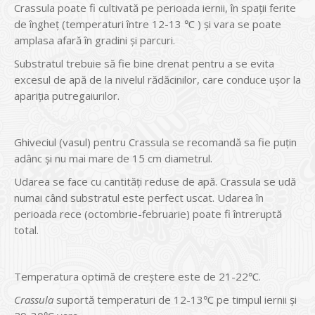
Crassula poate fi cultivată pe perioada iernii, în spaţii ferite
de îngheţ (temperaturi între 12-13 ℃ ) şi vara se poate
amplasa afară în gradini şi parcuri.
Substratul trebuie să fie bine drenat pentru a se evita
excesul de apă de la nivelul rădăcinilor, care conduce uşor la
apariţia putregaiurilor.
Ghiveciul (vasul) pentru Crassula se recomandă sa fie puţin
adânc şi nu mai mare de 15 cm diametrul.
Udarea se face cu cantităţi reduse de apă. Crassula se udă
numai când substratul este perfect uscat. Udarea în
perioada rece (octombrie-februarie) poate fi întreruptă
total.
Temperatura optimă de creştere este de 21-22℃.
Crassula
suportă temperaturi de 12-13℃ pe timpul iernii şi