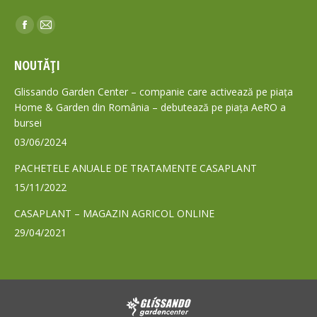
Find us on:
Facebook
Mail
page
page
NOUTĂȚI
opens
opens
in
in
Glissando Garden Center – companie care activează pe piața
new
new
Home & Garden din România – debutează pe piața AeRO a
bursei
window
window
03/06/2024
PACHETELE ANUALE DE TRATAMENTE CASAPLANT
15/11/2022
CASAPLANT – MAGAZIN AGRICOL ONLINE
29/04/2021