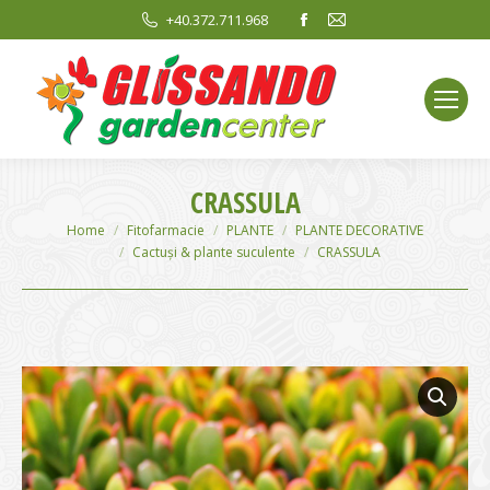
Facebook
Mail
+40.372.711.968
page
page
opens
opens
in
in
new
new
window
window
CRASSULA
You are here:
Home
Fitofarmacie
PLANTE
PLANTE DECORATIVE
Cactuși & plante suculente
CRASSULA