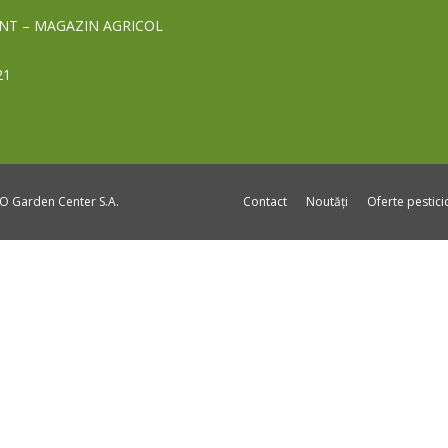
NT – MAGAZIN AGRICOL
21
DO Garden Center S.A.
Contact
Noutăți
Oferte pestic