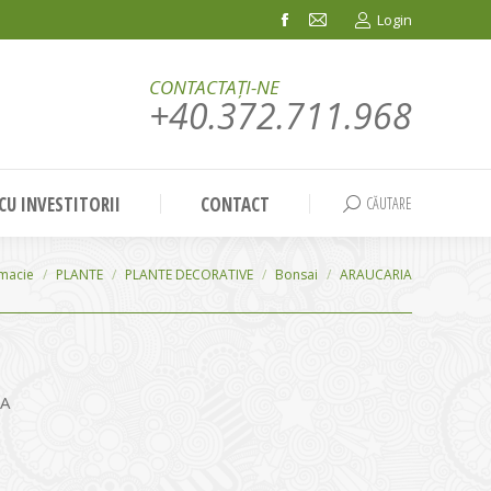
Login
Facebook
Mail
page
page
CONTACTAȚI-NE
opens
opens
+40.372.711.968
in
in
new
new
window
window
 CU INVESTITORII
CONTACT
CĂUTARE
Search:
rmacie
PLANTE
PLANTE DECORATIVE
Bonsai
ARAUCARIA
IA