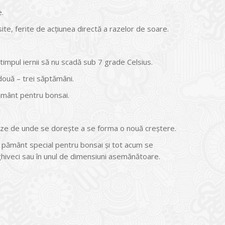
e.
ite, ferite de acțiunea directă a razelor de soare.
impul iernii să nu scadă sub 7 grade Celsius.
 două – trei săptămâni.
ământ pentru bonsai.
runze de unde se dorește a se forma o nouă creștere.
e pământ special pentru bonsai și tot acum se
și ghiveci sau în unul de dimensiuni asemănătoare.