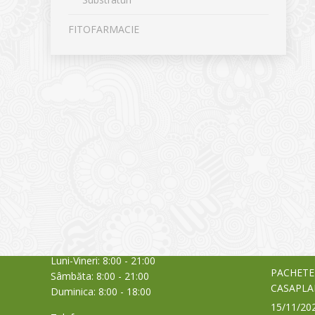
FITOFARMACIE
CONTACT
NOUTĂȚ
Sediul principal
Glissand
care acti
Timișoara, Calea Șagului nr. 138 C
din Româ
Cod Poștal 300517 / România
a bursei
Orar:
03/06/20
Luni-Vineri: 8:00 - 21:00
PACHETE
Sâmbăta: 8:00 - 21:00
CASAPLA
Duminica: 8:00 - 18:00
15/11/20