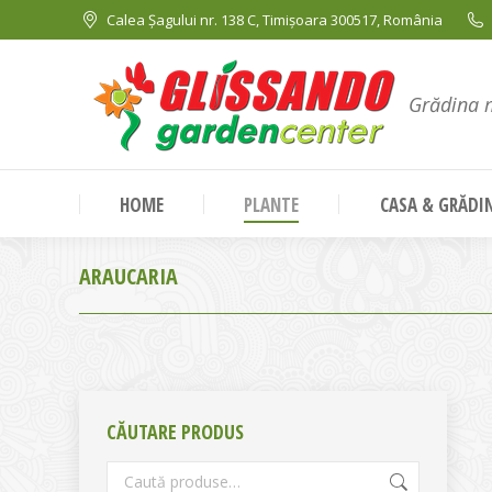
Calea Șagului nr. 138 C, Timișoara 300517, România
Grădina 
HOME
PLANTE
CASA & GRĂDI
ARAUCARIA
CĂUTARE PRODUS