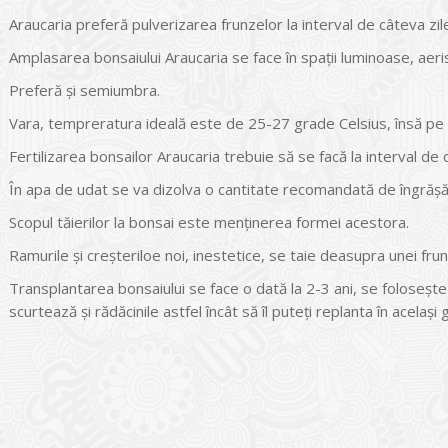
Araucaria preferă pulverizarea frunzelor la interval de câteva zil
Amplasarea bonsaiului Araucaria se face în spații luminoase, aeris
Preferă și semiumbra.
Vara, tempreratura ideală este de 25-27 grade Celsius, însă pe t
Fertilizarea bonsailor Araucaria trebuie să se facă la interval de
În apa de udat se va dizolva o cantitate recomandată de îngrăș
Scopul tăierilor la bonsai este menținerea formei acestora.
Ramurile și creșteriloe noi, inestetice, se taie deasupra unei f
Transplantarea bonsaiului se face o dată la 2-3 ani, se foloseșt
scurtează și rădăcinile astfel încât să îl puteți replanta în acela