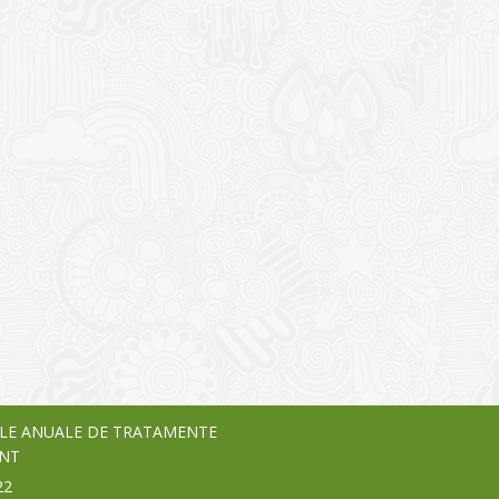
I
o Garden Center – companie
vează pe piața Home & Garden
nia – debutează pe piața AeRO
24
LE ANUALE DE TRATAMENTE
NT
22