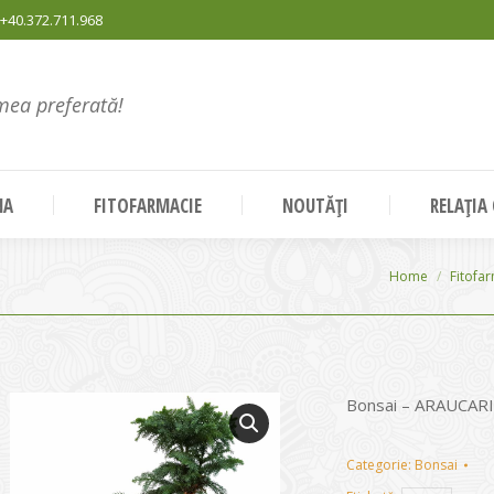
+40.372.711.968
mea preferată!
NA
FITOFARMACIE
NOUTĂȚI
RELAȚIA
You are here:
Home
Fitofa
Bonsai – ARAUCAR
Categorie:
Bonsai