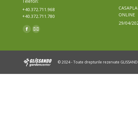
Telefon:
CASAPLA
+40.372.711.968
ONLINE
+40.372.711.780
29/04/20
Find us on:
Facebook
Mail
page
page
opens
opens
in
in
© 2024 - Toate drepturile rezervate GLISSAN
new
new
window
window