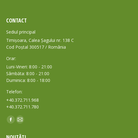
CONTACT
Sediul principal
Timișoara, Calea Șagului nr. 138 C
Cod Poștal 300517 / România
Orar:
Luni-Vineri: 8:00 - 21:00
Sâmbăta: 8:00 - 21:00
Duminica: 8:00 - 18:00
Telefon:
+40.372.711.968
+40.372.711.780
Find us on:
Facebook
Mail
page
page
NOUTĂȚI