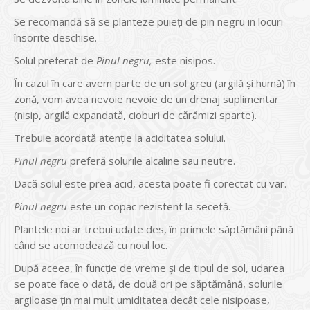
Se recomandă să se planteze puieți de pin negru in locuri
însorite deschise.
Solul preferat de
Pinul negru,
este nisipos.
În cazul în care avem parte de un sol greu (argilă și humă) în
zonă, vom avea nevoie nevoie de un drenaj suplimentar
(nisip, argilă expandată, cioburi de cărămizi sparte).
Trebuie acordată atenție la aciditatea solului.
Pinul negru
preferă solurile alcaline sau neutre.
Dacă solul este prea acid, acesta poate fi corectat cu var.
Pinul negru
este un copac rezistent la secetă.
Plantele noi ar trebui udate des, în primele săptămâni până
când se acomodează cu noul loc.
După aceea, în funcție de vreme și de tipul de sol, udarea
se poate face o dată, de două ori pe săptămână, solurile
argiloase țin mai mult umiditatea decât cele nisipoase,