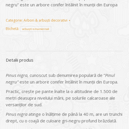
negru” este un arbore conifer întâlnit în munții din Europa
Categorie:
Arbori & arbuști decorativi
Etichetă:
arbuști ornamentali
Detalii produs
Pinus nigra,
cunoscut sub denumirea populară de ”
Pinul
negru”
este un arbore conifer întâlnit în munții din Europa.
Practic, crește pe pante înalte la o altitudine de 1.500 de
metri deasupra nivelului mării, pe solurile calcaroase ale
versanților de sud.
Pinus nigra
atinge o înălțime de până la 40 m, are un trunchi
drept, cu o coajă de culoare gri-negru profund brăzdată.