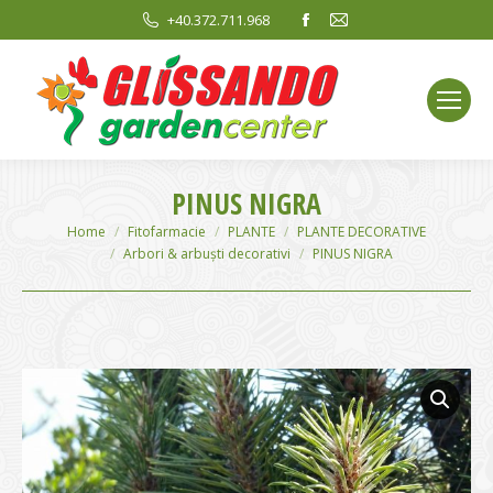
Facebook
Mail
+40.372.711.968
page
page
opens
opens
in
in
new
new
window
window
PINUS NIGRA
You are here:
Home
Fitofarmacie
PLANTE
PLANTE DECORATIVE
Arbori & arbuști decorativi
PINUS NIGRA