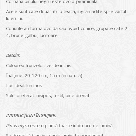
Coroana pinului negru este ovoid-piramidală.
Acele sunt câte două într-o teacă, îngrămădite spre vârful
lujerului.
Conurile au formă ovoidă sau ovoid-conice, grupate câte 2-
4, brune-gălbui, lucitoare.
Detalii:
Culoarea frunzelor: verde închis
Înălțime: 20-120 cm; 15 m (în natură)
Loc ideal: luminos
Solul preferat: nisipos, fertil, bine drenat
INSTRUCŢIUNI ÎNGRIJIRE:
Pinus nigra
este o plantă foarte iubitoare de lumină.
Se dezvoltă bine în zonele luminate permanent.