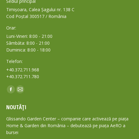
Sediul principal
Timișoara, Calea Șagului nr. 138 C
Cod Poștal 300517 / România
Orar:
Luni-Vineri: 8:00 - 21:00
Sâmbăta: 8:00 - 21:00
Duminica: 8:00 - 18:00
Telefon:
+40.372.711.968
+40.372.711.780
Find us on:
Facebook
Mail
page
page
NOUTĂȚI
opens
opens
in
in
Glissando Garden Center – companie care activează pe piața
new
new
Home & Garden din România – debutează pe piața AeRO a
bursei
window
window