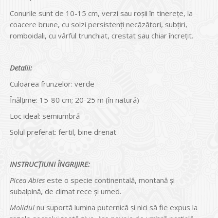
Conurile sunt de 10-15 cm, verzi sau roşii în tinereţe, la
coacere brune, cu solzi persistenţi necăzători, subţiri,
romboidali, cu vârful trunchiat, crestat sau chiar încreţit.
Detalii:
Culoarea frunzelor: verde
Înălțime: 15-80 cm; 20-25 m (în natură)
Loc ideal: semiumbră
Solul preferat: fertil, bine drenat
INSTRUCŢIUNI ÎNGRIJIRE:
Picea Abies
este o specie continentală, montană şi
subalpină, de climat rece şi umed.
Molidul
nu suportă lumina puternică și nici să fie expus la