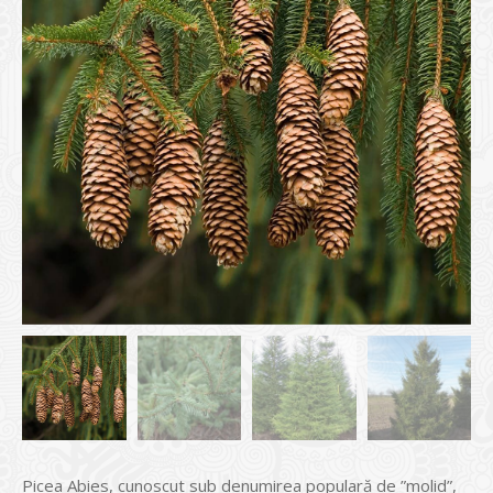
Picea Abies, cunoscut sub denumirea populară de ”molid”,