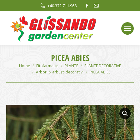
Facebook
Mail
+40.372.711.968
page
page
opens
opens
in
in
new
new
window
window
PICEA ABIES
You are here:
Home
Fitofarmacie
PLANTE
PLANTE DECORATIVE
Arbori & arbuști decorativi
PICEA ABIES