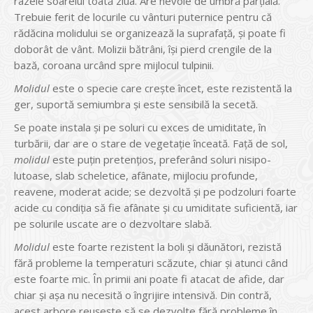
razele soarelui toată ziua. Are nevoie de umbră parțială.
Trebuie ferit de locurile cu vânturi puternice pentru că
rădăcina molidului se organizează la suprafață, și poate fi
doborât de vânt. Molizii bătrâni, își pierd crengile de la
bază, coroana urcând spre mijlocul tulpinii.
Molidul
este o specie care creşte încet, este rezistentă la
ger, suportă semiumbra și este sensibilă la secetă.
Se poate instala şi pe soluri cu exces de umiditate, în
turbării, dar are o stare de vegetaţie înceată. Faţă de sol,
molidul
este puţin pretenţios, preferând soluri nisipo-
lutoase, slab scheletice, afânate, mijlociu profunde,
reavene, moderat acide; se dezvoltă şi pe podzoluri foarte
acide cu condiţia să fie afânate şi cu umiditate suficientă, iar
pe solurile uscate are o dezvoltare slabă.
Molidul
este foarte rezistent la boli și dăunători, rezistă
fără probleme la temperaturi scăzute, chiar și atunci când
este foarte mic. În primii ani poate fi atacat de afide, dar
chiar și așa nu necesită o îngrijire intensivă. Din contră,
acest arbore reușește să se dezvolte fără probleme în