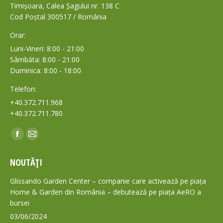
Timișoara, Calea Șagului nr. 138 C
Cod Poștal 300517 / România
Orar:
Luni-Vineri: 8:00 - 21:00
Sâmbăta: 8:00 - 21:00
Duminica: 8:00 - 18:00
Telefon:
+40.372.711.968
+40.372.711.780
Find us on:
Facebook
Mail
page
page
NOUTĂȚI
opens
opens
in
in
Glissando Garden Center – companie care activează pe piața
new
new
Home & Garden din România – debutează pe piața AeRO a
bursei
window
window
03/06/2024