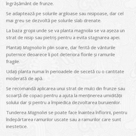
îngrăşământ de frunze.
Se adaptează pe solurile argiloase sau nisipoase, dar cel
mai greu se dezvoltă pe solurile slab drenate.
La baza gropii unde se va planta magnolia se va aşeza un
strat de nisip sau pietriş pentru a evita stagnarea apei.
Plantați
Magnolia
în plin soare, dar ferită de vânturile
puternice deoarece îi pot deteriora florile și ramurile
fragile.
Udați planta numai în perioadele de secetă cu o cantitate
moderată de apă.
Se recomandă aplicarea unui strat de mulci din frunze sau
scoarță de copaci pentru a ajuta la menținerea umidității
solului dar și pentru a împiedica dezvoltarea buruienilor.
Tunderea
Magnolie
i se poate face înaintea înfloririi, pentru
îndepărtarea ramurilor uscate sau a ramurilor care sunt
inestetice.