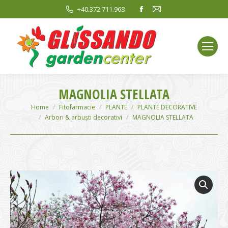
Facebook
Mail
+40.372.711.968
page
page
opens
opens
in
in
new
new
window
window
MAGNOLIA STELLATA
You are here:
Home
Fitofarmacie
PLANTE
PLANTE DECORATIVE
Arbori & arbuști decorativi
MAGNOLIA STELLATA