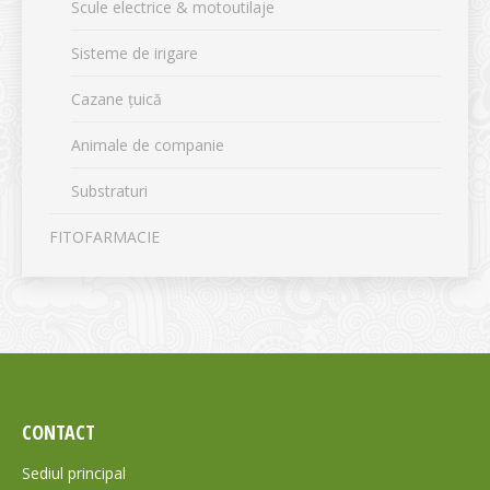
Scule electrice & motoutilaje
Sisteme de irigare
Cazane țuică
Animale de companie
Substraturi
FITOFARMACIE
CONTACT
Sediul principal