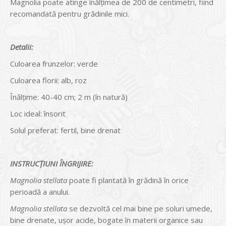
Magnolia poate atinge înălțimea de 200 de centimetri, fiind
recomandată pentru grădinile mici.
Detalii:
Culoarea frunzelor: verde
Culoarea florii: alb, roz
Înălțime: 40-40 cm; 2 m (în natură)
Loc ideal: însorit
Solul preferat: fertil, bine drenat
INSTRUCŢIUNI ÎNGRIJIRE:
Magnolia stellata
poate fi plantată în grădină în orice
perioadă a anului.
Magnolia stellata
se dezvoltă cel mai bine pe soluri umede,
bine drenate, uşor acide, bogate în materii organice sau