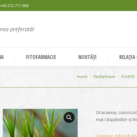
+40.372.711.968
mea preferată!
NA
FITOFARMACIE
NOUTĂȚI
RELAȚIA
You are here:
Home
Fitofarmacie
PLANTE
Dracaena, cunoscută
mai răspândite și î
Categorie:
Arbori & arb