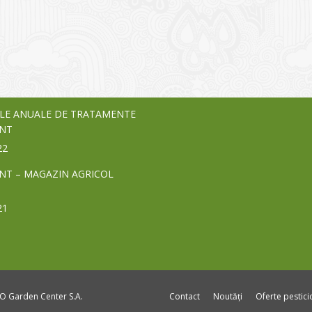
o Garden Center – companie
vează pe piața Home & Garden
nia – debutează pe piața AeRO
24
LE ANUALE DE TRATAMENTE
NT
22
NT – MAGAZIN AGRICOL
21
DO Garden Center S.A.
Contact
Noutăți
Oferte pestic