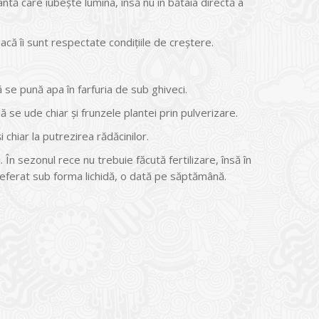
ntă care iubește lumina, însă nu în bătaia directă a
că îi sunt respectate condițiile de creștere.
se pună apa în farfuria de sub ghiveci.
 se ude chiar și frunzele plantei prin pulverizare.
 chiar la putrezirea rădăcinilor.
În sezonul rece nu trebuie făcută fertilizare, însă în
ferat sub forma lichidă, o dată pe săptămână.