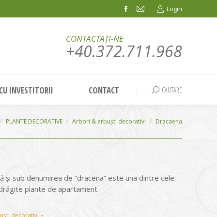
Login
Facebook
Mail
page
page
CONTACTAȚI-NE
opens
opens
+40.372.711.968
in
in
new
new
window
window
 CU INVESTITORII
CONTACT
CĂUTARE
Search:
PLANTE DECORATIVE
Arbori & arbuști decorativi
Dracaena
 și sub denumirea de ”dracena” este una dintre cele
ndrăgite plante de apartament
uști decorativi