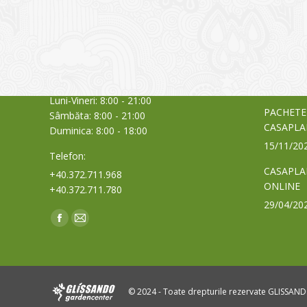
Sediul principal
Glissand
care acti
Timișoara, Calea Șagului nr. 138 C
din Româ
Cod Poștal 300517 / România
a bursei
Orar:
03/06/20
Luni-Vineri: 8:00 - 21:00
PACHETE
Sâmbăta: 8:00 - 21:00
CASAPLA
Duminica: 8:00 - 18:00
15/11/20
Telefon:
CASAPLA
+40.372.711.968
ONLINE
+40.372.711.780
29/04/20
Find us on:
Facebook
Mail
page
page
opens
opens
in
in
© 2024 - Toate drepturile rezervate GLISSAN
new
new