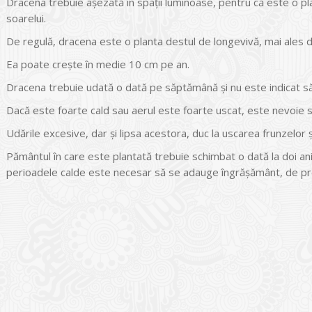
Dracena trebuie așezată în spații luminoase, pentru că este o pla
soarelui.
De regulă, dracena este o planta destul de longevivă, mai ales da
Ea poate crește în medie 10 cm pe an.
Dracena trebuie udată o dată pe săptămână și nu este indicat să 
Dacă este foarte cald sau aerul este foarte uscat, este nevoie să
Udările excesive, dar și lipsa acestora, duc la uscarea frunzelor și
Pământul în care este plantată trebuie schimbat o dată la doi ani. 
perioadele calde este necesar să se adauge îngrășământ, de pre
I