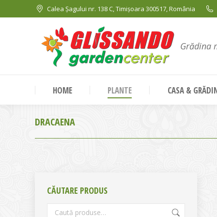
Calea Șagului nr. 138 C, Timișoara 300517, România
Grădina 
HOME
PLANTE
CASA & GRĂDI
DRACAENA
CĂUTARE PRODUS