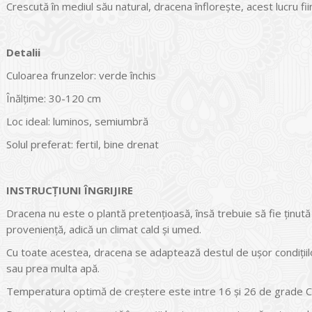
Crescută în mediul său natural, dracena înflorește, acest lucru fii
Detalii
Culoarea frunzelor: verde închis
Înălțime: 30-120 cm
Loc ideal: luminos, semiumbră
Solul preferat: fertil, bine drenat
INSTRUCŢIUNI ÎNGRIJIRE
Dracena nu este o plantă pretențioasă, însă trebuie să fie ținută 
proveniență, adică un climat cald și umed.
Cu toate acestea, dracena se adaptează destul de ușor condiții
sau prea multa apă.
Temperatura optimă de creștere este intre 16 și 26 de grade Ce