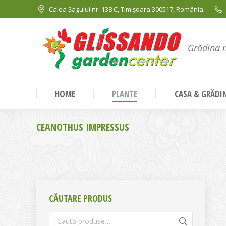
Calea Șagului nr. 138 C, Timișoara 300517, România
Grădina 
HOME
PLANTE
CASA & GRĂDI
CEANOTHUS IMPRESSUS
CĂUTARE PRODUS