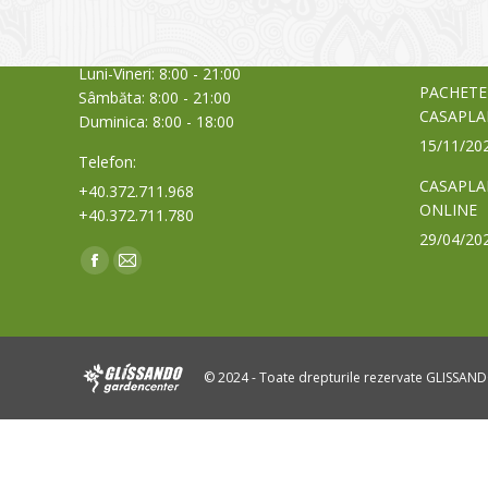
Cod Poștal 300517 / România
a bursei
Orar:
03/06/20
Luni-Vineri: 8:00 - 21:00
PACHETE
Sâmbăta: 8:00 - 21:00
CASAPLA
Duminica: 8:00 - 18:00
15/11/20
Telefon:
CASAPLA
+40.372.711.968
ONLINE
+40.372.711.780
29/04/20
Find us on:
Facebook
Mail
page
page
opens
opens
in
in
© 2024 - Toate drepturile rezervate GLISSAN
new
new
window
window