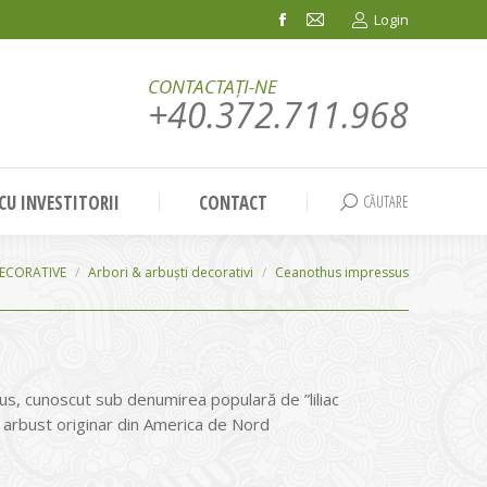
Login
Facebook
Mail
page
page
CONTACTAȚI-NE
opens
opens
+40.372.711.968
in
in
new
new
window
window
 CU INVESTITORII
CONTACT
CĂUTARE
Search:
ECORATIVE
Arbori & arbuști decorativi
Ceanothus impressus
s, cunoscut sub denumirea populară de ”liliac
n arbust originar din America de Nord