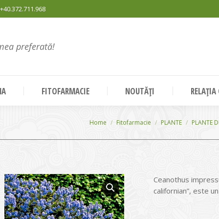
+40.372.711.968
mea preferată!
NA
FITOFARMACIE
NOUTĂȚI
RELAȚIA
You are here:
Home
Fitofarmacie
PLANTE
PLANTE D
Ceanothus impressu
californian”, este u