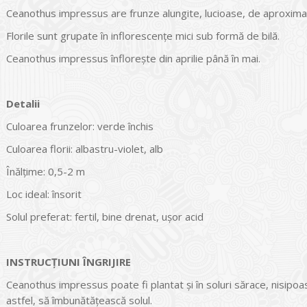
Ceanothus impressus are frunze alungite, lucioase, de aproxima
Florile sunt grupate în inflorescențe mici sub formă de bilă.
Ceanothus impressus înflorește din aprilie până în mai.
Detalii
Culoarea frunzelor: verde închis
Culoarea florii: albastru-violet, alb
Înălțime: 0,5-2 m
Loc ideal: însorit
Solul preferat: fertil, bine drenat, ușor acid
INSTRUCŢIUNI ÎNGRIJIRE
Ceanothus impressus poate fi plantat și în soluri sărace, nisipo
astfel, să îmbunătățească solul.