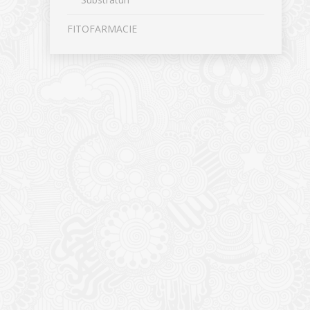
FITOFARMACIE
CONTACT
NOUTĂȚ
Sediul principal
Glissand
care acti
Timișoara, Calea Șagului nr. 138 C
din Româ