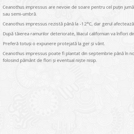
Ceanothus impressus are nevoie de soare pentru cel puțin jumăta
sau semi-umbră.
Ceanothus impressus rezistă până la -12°C, dar gerul afectează mu
După tăierea ramurilor deteriorate, liliacul californian va înflori di
Preferă totuși o expunere protejată la ger și vânt.
Ceanothus impressus poate fi plantat din septembrie până în no
folosind pământ de flori și eventual niște nisip.
I
o Garden Center – companie
vează pe piața Home & Garden
nia – debutează pe piața AeRO