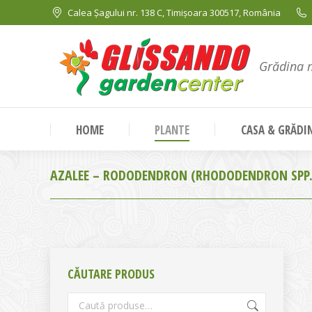
Calea Șagului nr. 138 C, Timișoara 300517, România
Grădina 
HOME
PLANTE
CASA & GRĂDI
AZALEE – RODODENDRON (RHODODENDRON SPP.
CĂUTARE PRODUS