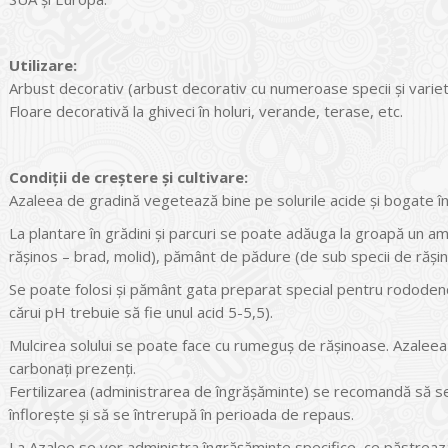
Utilizare:
Arbust decorativ (arbust decorativ cu numeroase specii și varietăți
Floare decorativă la ghiveci în holuri, verande, terase, etc.
Condiții de creștere și cultivare:
Azaleea de gradină vegetează bine pe solurile acide și bogate î
La plantare în grădini și parcuri se poate adăuga la groapă un a
rășinos – brad, molid), pământ de pădure (de sub specii de rășinoa
Se poate folosi și pământ gata preparat special pentru rododend
cărui pH trebuie să fie unul acid 5-5,5).
Mulcirea solului se poate face cu rumeguș de rășinoase. Azaleea 
carbonați prezenți.
Fertilizarea (administrarea de îngrășăminte) se recomandă să se
înflorește și să se întrerupă în perioada de repaus.
La Azalee se vor administra îngrășăminte specifice, ce păstreaz