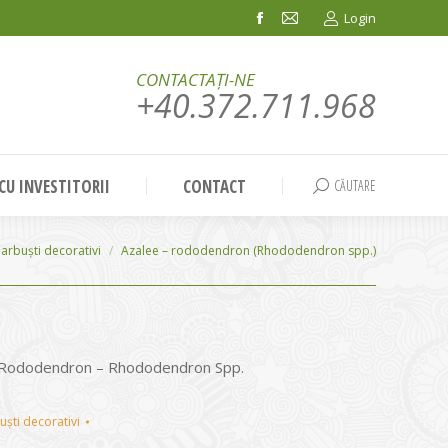
Login
Facebook
Mail
page
page
CONTACTAȚI-NE
opens
opens
+40.372.711.968
in
in
new
new
window
window
 CU INVESTITORII
CONTACT
CĂUTARE
Search:
arbuști decorativi
Azalee – rododendron (Rhododendron spp.)
, Rododendron – Rhododendron Spp.
uști decorativi