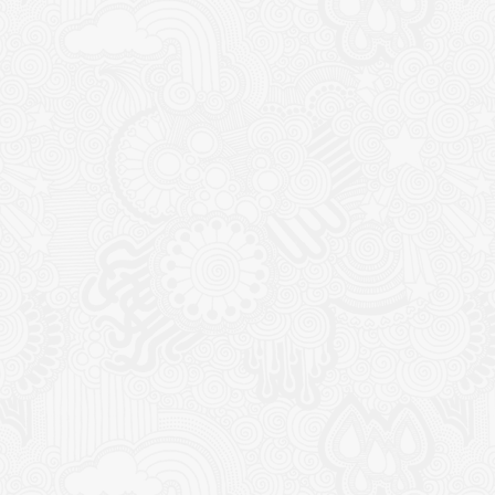
CONTACT
NOUTĂȚ
Sediul principal
Glissand
care acti
Timișoara, Calea Șagului nr. 138 C
din Româ
Cod Poștal 300517 / România
a bursei