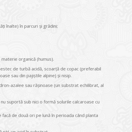
 înalte) în parcuri și grădini;
n materie organică (humus).
mestec de turbă acidă, scoarță de copac (preferabil
se sau din pajiștile alpine) și nisip.
ron-azalee sau rășinoase (un substrat echilibrat, al
nu suportă sub nici o formă solurile calcaroase cu
 facă de două ori pe lună în perioada când planta
ă pH-un acid în substrat.