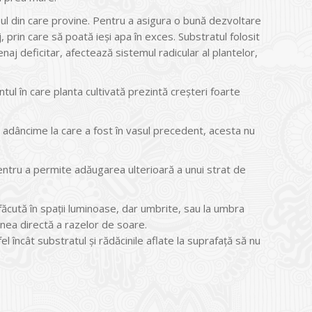
ul din care provine. Pentru a asigura o bună dezvoltare
j, prin care să poată ieși apa în exces. Substratul folosit
naj deficitar, afectează sistemul radicular al plantelor,
ul în care planta cultivată prezintă creșteri foarte
 adâncime la care a fost în vasul precedent, acesta nu
ntru a permite adăugarea ulterioară a unui strat de
ăcută în spații luminoase, dar umbrite, sau la umbra
iunea directă a razelor de soare.
încât substratul și rădăcinile aflate la suprafață să nu