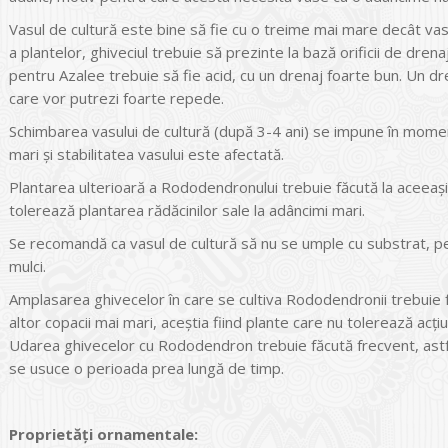
Vasul de cultură este bine să fie cu o treime mai mare decât vas
a plantelor, ghiveciul trebuie să prezinte la bază orificii de drena
pentru Azalee trebuie să fie acid, cu un drenaj foarte bun. Un dre
care vor putrezi foarte repede.
Schimbarea vasului de cultură (după 3-4 ani) se impune în moment
mari și stabilitatea vasului este afectată.
Plantarea ulterioară a Rododendronului trebuie făcută la aceeași
tolerează plantarea rădăcinilor sale la adâncimi mari.
Se recomandă ca vasul de cultură să nu se umple cu substrat, pe
mulci.
Amplasarea ghivecelor în care se cultiva Rododendronii trebuie f
altor copacii mai mari, aceștia fiind plante care nu tolerează acț
Udarea ghivecelor cu Rododendron trebuie făcută frecvent, astfel 
se usuce o perioada prea lungă de timp.
Proprietăți ornamentale: