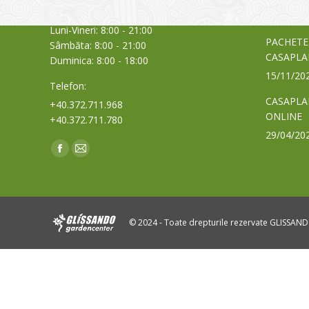
Orar:
03/06/20
Luni-Vineri: 8:00 - 21:00
PACHETE
Sâmbăta: 8:00 - 21:00
CASAPLA
Duminica: 8:00 - 18:00
15/11/20
Telefon:
CASAPLA
+40.372.711.968
ONLINE
+40.372.711.780
29/04/20
Find us on:
Facebook
Mail
page
page
opens
opens
in
in
© 2024 - Toate drepturile rezervate GLISSAN
new
new
window
window