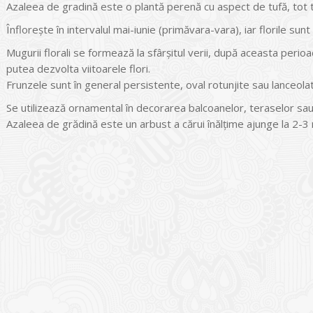
Azaleea de gradină este o plantă perenă cu aspect de tufă, tot 
Înflorește în intervalul mai-iunie (primăvara-vara), iar florile sunt
Mugurii florali se formează la sfârșitul verii, după aceasta per
putea dezvolta viitoarele flori.
Frunzele sunt în general persistente, oval rotunjite sau lanceolat
Se utilizează ornamental în decorarea balcoanelor, teraselor sau î
Azaleea de grădină este un arbust a cărui înălțime ajunge la 2-3 
I
o Garden Center – companie
vează pe piața Home & Garden
nia – debutează pe piața AeRO