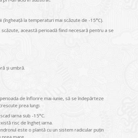
ii (îngheață la temperaturi mai scăzute de -15°C).
i scăzute, această perioadă fiind necesară pentru a se
ră și umbră.
erioada de înflorire mai-iunie, să se îndepărteze
crescute prea lungi.
 scad iarna sub -15°C.
istă risc de îngheț iarna.
ndronul este o plantă cu un sistem radicular puțin
u prea mare.