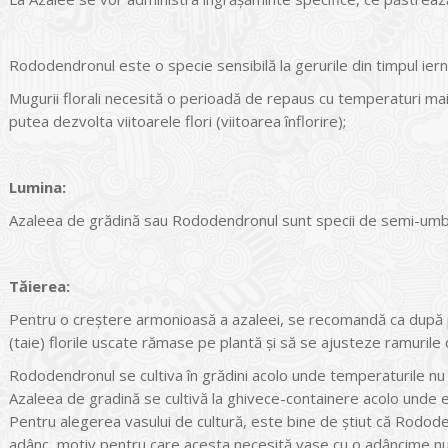
Rododendronul este o specie sensibilă la gerurile din timpul iern
Mugurii florali necesită o perioadă de repaus cu temperaturi ma
putea dezvolta viitoarele flori (viitoarea înflorire);
Lumina:
Azaleea de grădină sau Rododendronul sunt specii de semi-umb
Tăierea:
Pentru o creștere armonioasă a azaleei, se recomandă ca după p
(taie) florile uscate rămase pe plantă și să se ajusteze ramurile 
Rododendronul se cultiva în grădini acolo unde temperaturile nu
Azaleea de gradină se cultivă la ghivece-containere acolo unde ex
Pentru alegerea vasului de cultură, este bine de știut că Rodode
adânc, motiv pentru care acesta necesită vase cu o adâncime n