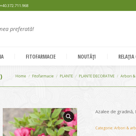
+40.372.711.968
mea preferată!
NA
FITOFARMACIE
NOUTĂȚI
RELAȚIA
)
You are here:
Home
Fitofarmacie
PLANTE
PLANTE DECORATIVE
Arbori & 
Azalee de gradină
Categorie:
Arbori & arb