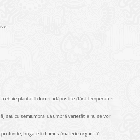
ive.
 trebuie plantat în locuri adăpostite (fără temperaturi
nă) sau cu semiumbră. La umbră varietăţile nu se vor
e, profunde, bogate în humus (materie organică),