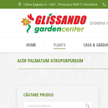
Calea Șagului nr. 138 C, Timișoara 300517, România
Grădina 
HOME
PLANTE
CASA & GRĂDI
ACER PALMATUM ATROPURPUREUM
CĂUTARE PRODUS