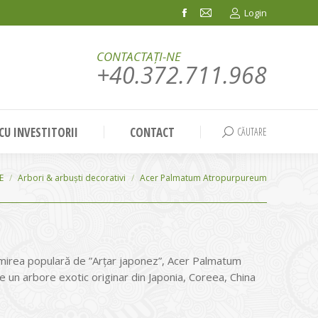
Login
Facebook
Mail
page
page
CONTACTAȚI-NE
opens
opens
+40.372.711.968
in
in
new
new
window
window
 CU INVESTITORII
CONTACT
CĂUTARE
Search:
E
Arbori & arbuști decorativi
Acer Palmatum Atropurpureum
irea populară de ”Arţar japonez”, Acer Palmatum
un arbore exotic originar din Japonia, Coreea, China