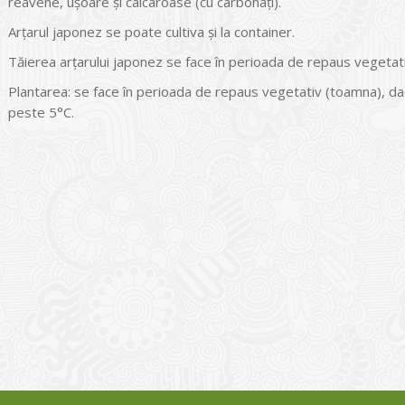
reavene, uşoare şi calcaroase (cu carbonaţi).
Arţarul japonez se poate cultiva şi la container.
Tăierea arţarului japonez se face în perioada de repaus vegetat
Plantarea: se face în perioada de repaus vegetativ (toamna), da
peste 5°C.
I
o Garden Center – companie
vează pe piața Home & Garden
nia – debutează pe piața AeRO
24