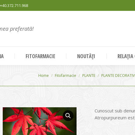
+40.372.711.968
mea preferată!
NA
FITOFARMACIE
NOUTĂȚI
RELAȚIA
You are here:
Home
Fitofarmacie
PLANTE
PLANTE DECORATIV
Cunoscut sub denum
Atropurpureum este 