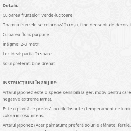
Detalii:
Culoarea frunzelor: verde-lucitoare
Toamna frunzele se colorează în roşu, fiind deosebit de decorat
Culoarea florii: purpurie
Înălțime: 2-3 metri
Loc ideal: parţial în soare
Solul preferat: bine drenat
INSTRUCŢIUNI ÎNGRIJIRE:
Arţarul japonez este o specie sensibilă la ger, motiv pentru care
negative extreme iarna).
Este o plantă ce preferă locurile însorite (temperament de lumi
colora în roşu-intens.
Arţarul japonez (Acer palmatum) preferă solurile afânate, fertil