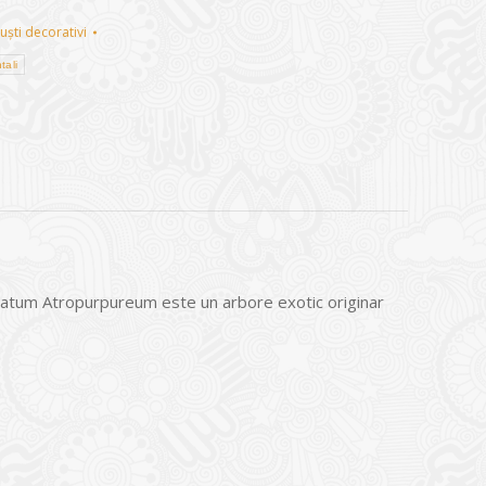
uști decorativi
tali
matum Atropurpureum este un arbore exotic originar