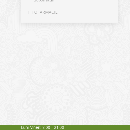
FITOFARMACIE
CONTACT
NOUTĂȚ
Sediul principal
Glissand
care acti
Timișoara, Calea Șagului nr. 138 C
din Româ
Cod Poștal 300517 / România
a bursei
Orar:
03/06/20
Luni-Vineri: 8:00 - 21:00