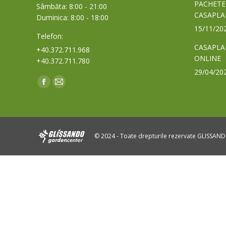
PACHETE
Sâmbăta: 8:00 - 21:00
CASAPLA
Duminica: 8:00 - 18:00
15/11/20
Telefon:
CASAPLA
+40.372.711.968
ONLINE
+40.372.711.780
29/04/20
Find us on:
Facebook
Mail
page
page
opens
opens
in
in
© 2024 - Toate drepturile rezervate GLISSAN
new
new
window
window