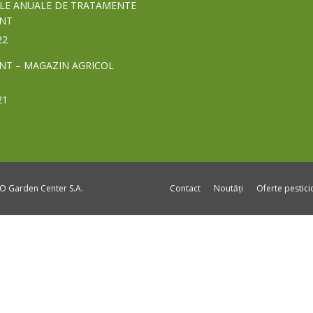
LE ANUALE DE TRATAMENTE
NT
22
NT – MAGAZIN AGRICOL
21
DO Garden Center S.A.
Contact
Noutăți
Oferte pestic