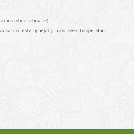
iv (noiembrie-februarie).
că solul nu este îngheţat şi în aer avem temperaturi