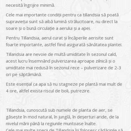
necesită îngrijire minimă.
Cele mai importante condiții pentru ca tillandsia să poată
supraviețui sunt să aibă lumină strălucitoare, nu direct la
soare și o bună circulație a aerului și a apei.
Pentru Tillandsia, aerul curat și încăperile aerisite sunt
foarte importante, astfel fiind asigurată sănătatea plantei.
Tillandsia are nevoie de multă umiditate în sezonul cald,
acest lucru însemnând pulverizarea aproape zilnică și o
umiditate mai redusă în sezonul rece – pulverizare de 2-3
ori pe săptămână.
Este esențial ca apa să nu stagneze pe plantă mai mult de
4 ore, altfel exista riscul de boli, putrezire.
Tillandsia, cunoscută sub numele de planta de aer, se
găsește în mod natural, în junglă, în deșerturi aride, de la
nivelul mării până la regiunile muntoase înalte.
Cele mai multe specii de Tillandsia își folosesc rădăcinile să