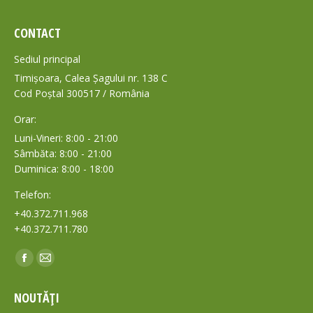
CONTACT
Sediul principal
Timișoara, Calea Șagului nr. 138 C
Cod Poștal 300517 / România
Orar:
Luni-Vineri: 8:00 - 21:00
Sâmbăta: 8:00 - 21:00
Duminica: 8:00 - 18:00
Telefon:
+40.372.711.968
+40.372.711.780
Find us on:
Facebook
Mail
page
page
NOUTĂȚI
opens
opens