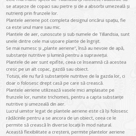
se atașeze de copaci sau pietre și de a absorbi umezeală și
nutrienți prin frunzele lor.
Plantele aeriene pot completa designul oricărui spațiu, fie
ca este unul mare sau mic.
Plantele de aer, cunoscute și sub numele de Tillandsia, sunt
unele dintre cele mai ușoare plante de îngrijit.
Se mai numesc și „plante aeriene”, însă au nevoie de apă,
substanțe nutritive și lumină pentru a supraviețui.
Plantele de aer sunt epifite, ceea ce înseamnă că acestea
cresc pe un alt copac, gazdă sau obiect.
Totuși, ele nu fură substanțele nutritive de la gazda lor, ci
doar o folosesc drept casă pe care să crească.
Plantele aeriene utilizează vasele mici amplasate pe
frunzele lor, numite trichomes, pentru a capta substanțe
nutritive și umezeală din aer.
Lucrul uimitor legat de plantele aeriene este că își folosesc
rădăcinile pentru a se ancora de un obiect, ceea ce le
permite să crească în diverse locații în mod natural.
Această flexibilitate a creșterii, permite plantelor aeriene