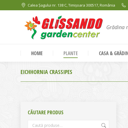
Calea Șagului nr. 138 C, Timișoara 300517, România
Grădina 
HOME
PLANTE
CASA & GRĂDI
EICHHORNIA CRASSIPES
CĂUTARE PRODUS