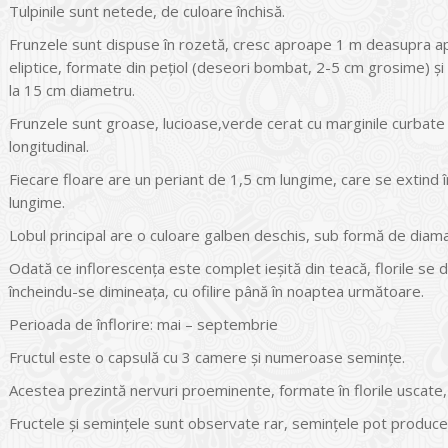
Tulpinile sunt netede, de culoare închisă.
Frunzele sunt dispuse în rozetă, cresc aproape 1 m deasupra ape
eliptice, formate din peţiol (deseori bombat, 2-5 cm grosime) şi 
la 15 cm diametru.
Frunzele sunt groase, lucioase,verde cerat cu marginile curbate
longitudinal.
Fiecare floare are un periant de 1,5 cm lungime, care se extind î
lungime.
Lobul principal are o culoare galben deschis, sub formă de diama
Odată ce inflorescenţa este complet ieşită din teacă, florile se 
încheindu-se dimineaţa, cu ofilire până în noaptea următoare.
Perioada de înflorire: mai – septembrie
Fructul este o capsulă cu 3 camere și numeroase semințe.
Acestea prezintă nervuri proeminente, formate în florile uscate,
Fructele și semințele sunt observate rar, semințele pot produc