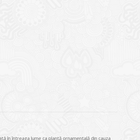
lizată în întreaga lume ca plantă ornamentală din cauza