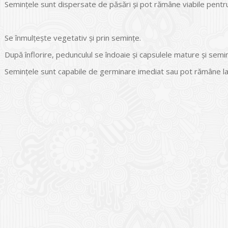
Semințele sunt dispersate de păsări și pot rămâne viabile pentr
Se înmulţeşte vegetativ şi prin seminţe.
După înflorire, pedunculul se îndoaie şi capsulele mature şi semi
Seminţele sunt capabile de germinare imediat sau pot rămâne lat
I
o Garden Center – companie
vează pe piața Home & Garden
nia – debutează pe piața AeRO