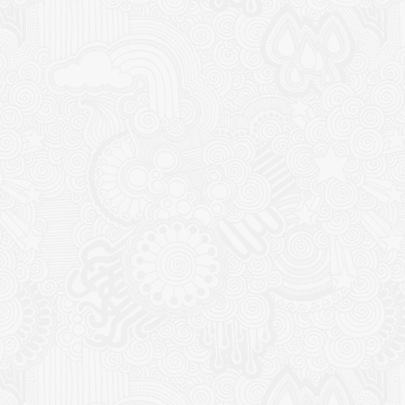
CONTACT
NOUTĂȚ
Sediul principal
Glissand
care acti
Timișoara, Calea Șagului nr. 138 C
din Româ
Cod Poștal 300517 / România
a bursei