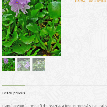
Etichetă:
plante acvatice
Detalii produs
Plantă acvatică originară din Brazilia, a fost introdusă și natura