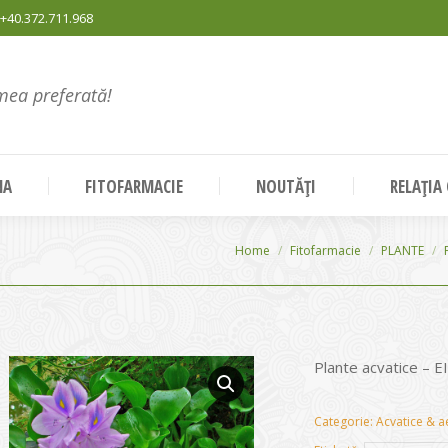
+40.372.711.968
mea preferată!
NA
FITOFARMACIE
NOUTĂȚI
RELAȚIA
You are here:
Home
Fitofarmacie
PLANTE
Plante acvatice –
Categorie:
Acvatice & a