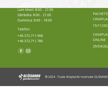
Orar:
03/06/20
Luni-Vineri: 8:00 - 21:00
PACHETE
Sâmbăta: 8:00 - 21:00
CASAPLA
Duminica: 8:00 - 18:00
15/11/20
Telefon:
CASAPLA
+40.372.711.968
ONLINE
+40.372.711.780
29/04/20
Find us on:
Facebook
Mail
page
page
opens
opens
in
in
© 2024 - Toate drepturile rezervate GLISSAN
new
new
window
window