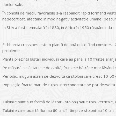
florilor sale.
În condiţii de mediu favorabile s-a răspândit rapid formând vaste î
nedecorticat, afectând în mod negativ activităţile umane (pescuit
În SUA a fost semnalată în 1880, în Africa în 1950 răspândindu-se 
Eichhornia crassipes este o plantă de apă dulce fiind considerat
probleme.
Planta prezintă lăstari individuali care au până la 10 frunze aranj
Pe măsură ce lăstarii se dezvoltă, frunzele bătrâne mor lăsând c
Periodic, mugurii axilari se dezvoltă ca stoloni care cresc 10-50 c
Populațiile foarte mari de tulpini interconectate se pot dezvolta 
Tulpinile sunt sub formă de lăstari (stoloni) sau tulpini verticale, 
Tulpinile care poartă flori au 60 cm, în timp ce stolonii au 10 cm.