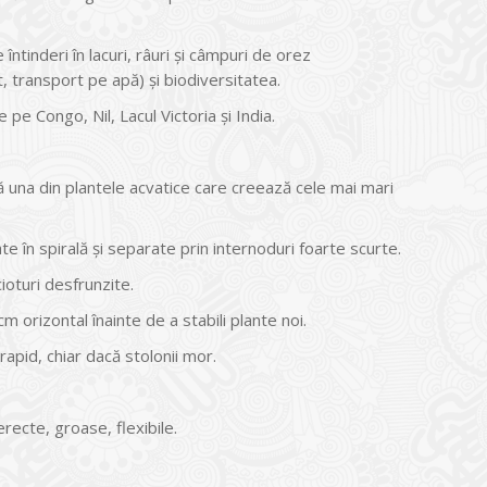
ntinderi în lacuri, râuri şi câmpuri de orez
, transport pe apă) şi biodiversitatea.
pe Congo, Nil, Lacul Victoria și India.
ă una din plantele acvatice care creează cele mai mari
ate în spirală și separate prin internoduri foarte scurte.
ioturi desfrunzite.
m orizontal înainte de a stabili plante noi.
rapid, chiar dacă stolonii mor.
erecte, groase, flexibile.