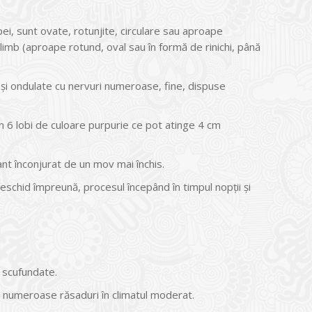
i, sunt ovate, rotunjite, circulare sau aproape
limb (aproape rotund, oval sau în formă de rinichi, până
 și ondulate cu nervuri numeroase, fine, dispuse
n 6 lobi de culoare purpurie ce pot atinge 4 cm
nt înconjurat de un mov mai închis.
deschid împreună, procesul începând în timpul nopţii şi
 scufundate.
e numeroase răsaduri în climatul moderat.