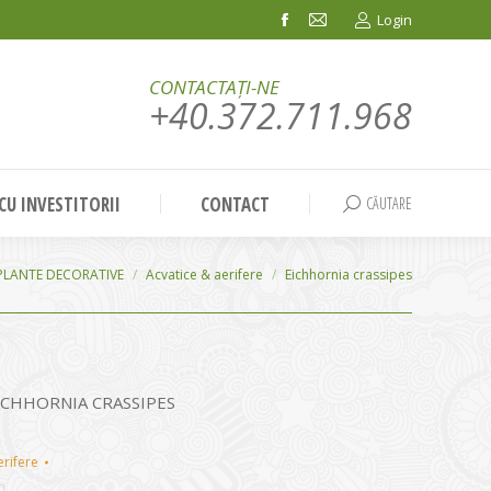
Login
Facebook
Mail
page
page
CONTACTAȚI-NE
opens
opens
+40.372.711.968
in
in
new
new
window
window
 CU INVESTITORII
CONTACT
CĂUTARE
Search:
PLANTE DECORATIVE
Acvatice & aerifere
Eichhornia crassipes
 EICHHORNIA CRASSIPES
erifere