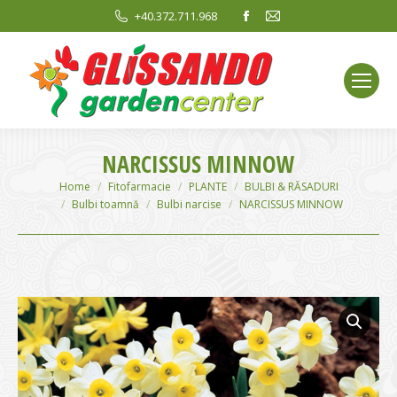
Facebook
Mail
+40.372.711.968
page
page
opens
opens
in
in
new
new
window
window
NARCISSUS MINNOW
You are here:
Home
Fitofarmacie
PLANTE
BULBI & RĂSADURI
Bulbi toamnă
Bulbi narcise
NARCISSUS MINNOW