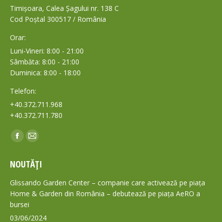
Timișoara, Calea Șagului nr. 138 C
Cod Poștal 300517 / România
Orar:
Luni-Vineri: 8:00 - 21:00
Sâmbăta: 8:00 - 21:00
Duminica: 8:00 - 18:00
Telefon:
+40.372.711.968
+40.372.711.780
Find us on:
Facebook
Mail
page
page
NOUTĂȚI
opens
opens
in
in
Glissando Garden Center – companie care activează pe piața
new
new
Home & Garden din România – debutează pe piața AeRO a
bursei
window
window
03/06/2024