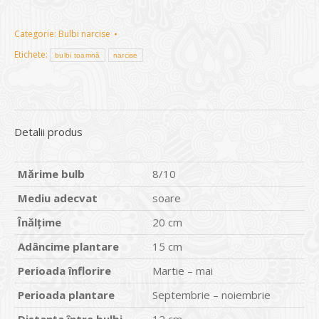
Categorie:
Bulbi narcise
Etichete:
bulbi toamnă
narcise
Detalii produs
M
ă
rime bulb
8/10
Mediu adecvat
soare
Î
n
ă
l
ţ
ime
20 cm
Ad
â
ncime plantare
15 cm
Perioada
î
nflorire
Martie – mai
Perioada plantare
Septembrie – noiembrie
Distan
ţ
a
î
ntre bulbi
12 cm