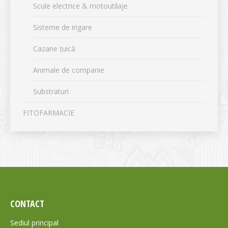
Scule electrice & motoutilaje
Sisteme de irigare
Cazane țuică
Animale de companie
Substraturi
FITOFARMACIE
CONTACT
Sediul principal